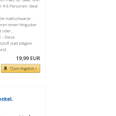
ür 4-6 Personen. Ideal
Die mattschwarze
eren einen Hingucker.
 oder...
 – Diese
toff statt billigem
und...
19,99 EUR
*Zum Angebot »
eckel,