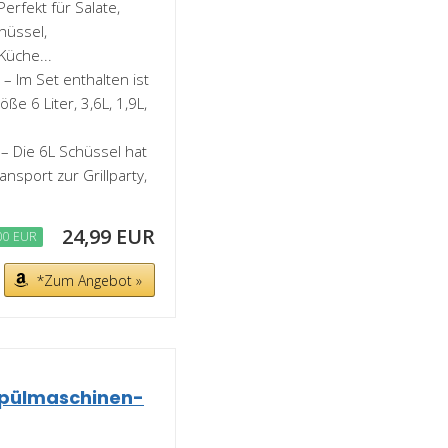
rfekt für Salate,
hüssel,
Küche...
 Im Set enthalten ist
ße 6 Liter, 3,6L, 1,9L,
 Die 6L Schüssel hat
ansport zur Grillparty,
24,99 EUR
00 EUR
*Zum Angebot »
 Spülmaschinen-