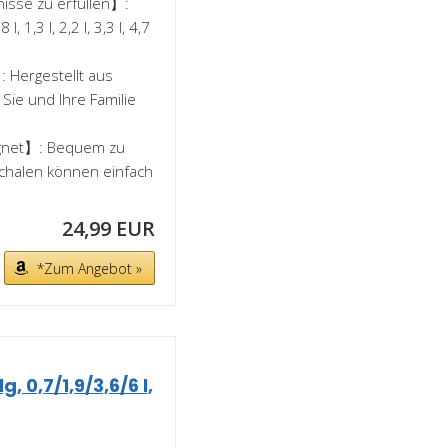
nisse zu erfüllen】:
1,3 l, 2,2 l, 3,3 l, 4,7
 Hergestellt aus
Sie und Ihre Familie
gnet】: Bequem zu
Schalen können einfach
24,99 EUR
*Zum Angebot »
, 0,7/1,9/3,6/6 l,