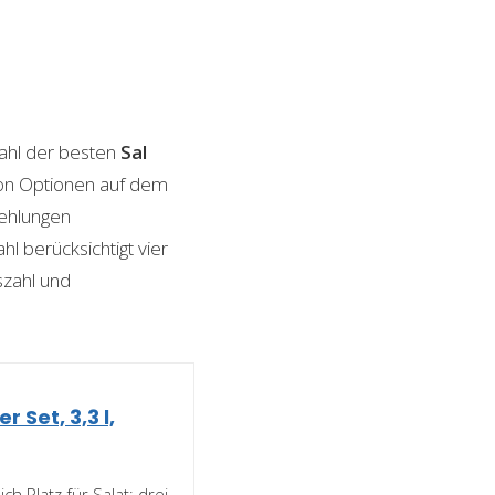
ahl der besten
Sal
 von Optionen auf dem
fehlungen
l berücksichtigt vier
szahl und
 Set, 3,3 l,
 Platz für Salat: drei