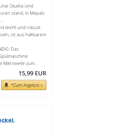
nie Silueta sind
turen stand, in Mepals
..
nd leicht und robust.
seln, ist aus haltbarem
DIG: Das
r Spülmaschine
e Mikrowelle zum...
15,99 EUR
*Zum Angebot »
eckel,