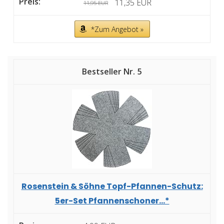
11,35 EUR
11,95 EUR
*Zum Angebot »
5
Rosenstein & Söhne Topf-Pfannen-Schutz:
5er-Set Pfannenschoner...*