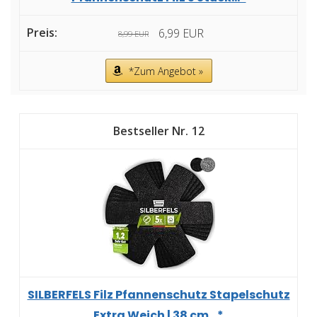
6,99 EUR
8,99 EUR
*Zum Angebot »
12
SILBERFELS Filz Pfannenschutz Stapelschutz
Extra Weich | 38 cm...*