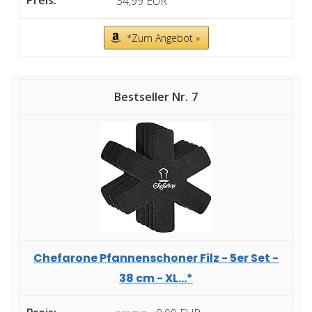
34,99 EUR
*Zum Angebot »
7
Chefarone Pfannenschoner Filz - 5er Set -
38 cm - XL...*