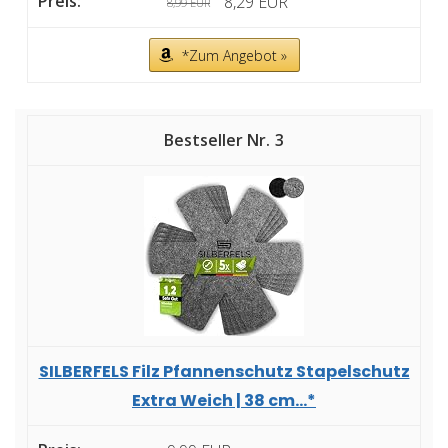
8,29 EUR
8,99 EUR
*Zum Angebot »
3
SILBERFELS Filz Pfannenschutz Stapelschutz
Extra Weich | 38 cm...*