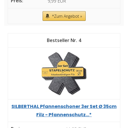
9,99 EUR
*Zum Angebot »
4
SILBERTHAL Pfannenschoner 3er Set Ø 35cm
Filz - Pfannenschutz...*