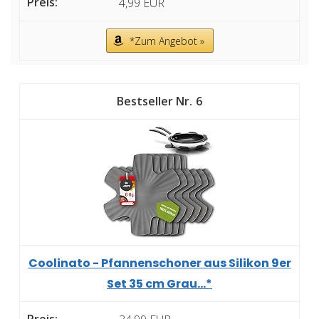
4,99 EUR
*Zum Angebot »
6
Coolinato - Pfannenschoner aus Silikon 9er
Set 35 cm Grau...*