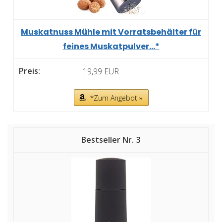
Muskatnuss Mühle mit Vorratsbehälter für
feines Muskatpulver...*
19,99 EUR
*Zum Angebot »
3