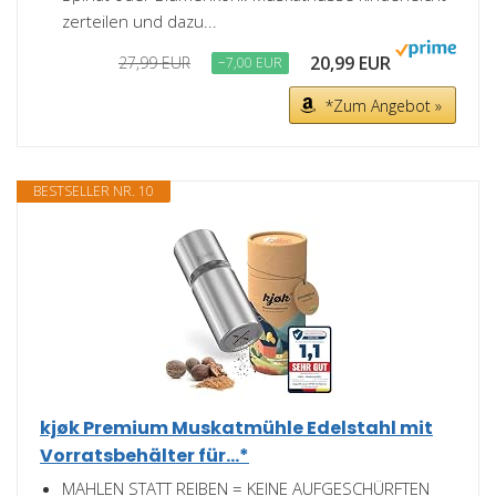
zerteilen und dazu...
20,99 EUR
27,99 EUR
−7,00 EUR
*Zum Angebot »
BESTSELLER NR. 10
kjøk Premium Muskatmühle Edelstahl mit
Vorratsbehälter für...*
MAHLEN STATT REIBEN = KEINE AUFGESCHÜRFTEN