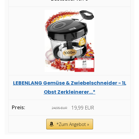
LEBENLANG Gemüse & Zwiebelschneider - 1L
Obst Zerkleinerer...*
19,99 EUR
24,95 EUR
*Zum Angebot »