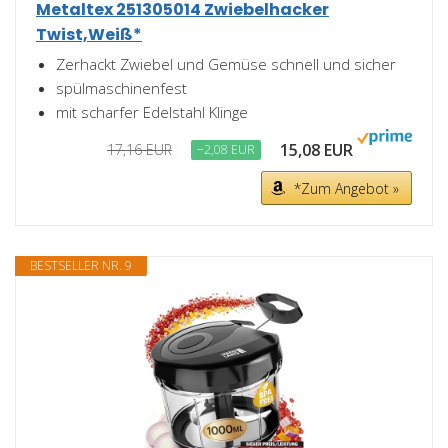
Metaltex 251305014 Zwiebelhacker
Twist,Weiß*
Zerhackt Zwiebel und Gemüse schnell und sicher
spülmaschinenfest
mit scharfer Edelstahl Klinge
15,08 EUR
17,16 EUR
−2,08 EUR
*Zum Angebot »
BESTSELLER NR. 9