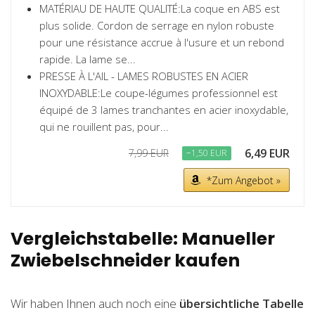
MATÉRIAU DE HAUTE QUALITÉ:La coque en ABS est
plus solide. Cordon de serrage en nylon robuste
pour une résistance accrue à l'usure et un rebond
rapide. La lame se...
PRESSE À L'AIL - LAMES ROBUSTES EN ACIER
INOXYDABLE:Le coupe-légumes professionnel est
équipé de 3 lames tranchantes en acier inoxydable,
qui ne rouillent pas, pour...
6,49 EUR
7,99 EUR
−1,50 EUR
*Zum Angebot »
Vergleichstabelle: Manueller
Zwiebelschneider kaufen
Wir haben Ihnen auch noch eine
übersichtliche Tabelle