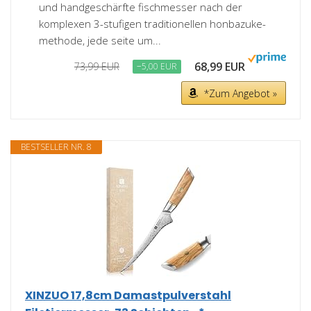
und handgeschärfte fischmesser nach der
komplexen 3-stufigen traditionellen honbazuke-
methode, jede seite um...
68,99 EUR
73,99 EUR
−5,00 EUR
*Zum Angebot »
BESTSELLER NR. 8
XINZUO 17,8cm Damastpulverstahl