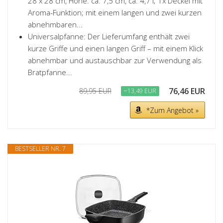
28 x 28 cm, Höhe: ca. 7,5 cm, ca. 4,7 l; 1x Deckel mit
Aroma-Funktion; mit einem langen und zwei kurzen
abnehmbaren...
Universalpfanne: Der Lieferumfang enthält zwei
kurze Griffe und einen langen Griff – mit einem Klick
abnehmbar und austauschbar zur Verwendung als
Bratpfanne...
76,46 EUR
89,95 EUR
−13,49 EUR
*Zum Angebot »
BESTSELLER NR. 7