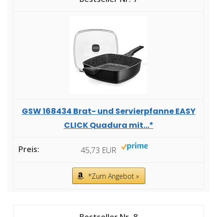
GSW 168434 Brat- und Servierpfanne EASY
CLICK Quadura mit...*
45,73 EUR
*Zum Angebot »
8