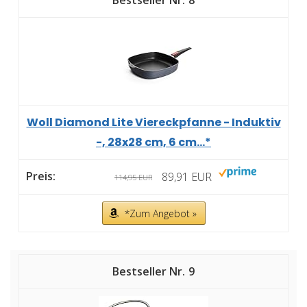
Woll Diamond Lite Viereckpfanne - Induktiv
-, 28x28 cm, 6 cm...*
89,91 EUR
114,95 EUR
*Zum Angebot »
9