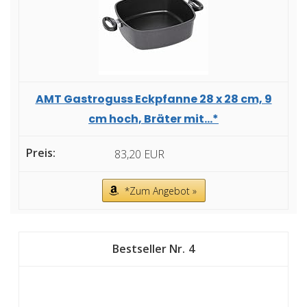
AMT Gastroguss Eckpfanne 28 x 28 cm, 9
cm hoch, Bräter mit...*
83,20 EUR
*Zum Angebot »
4