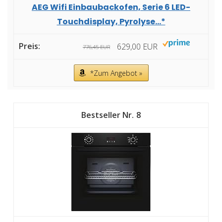
AEG Wifi Einbaubackofen, Serie 6 LED-
Touchdisplay, Pyrolyse...*
629,00 EUR
776,45 EUR
*Zum Angebot »
8