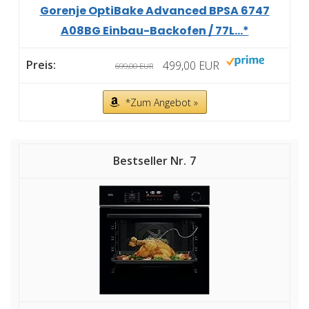
Gorenje OptiBake Advanced BPSA 6747
A08BG Einbau-Backofen / 77L...*
499,00 EUR
699,00 EUR
*Zum Angebot »
7