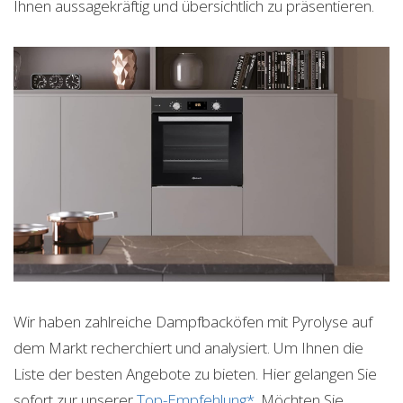
Ihnen aussagekräftig und übersichtlich zu präsentieren.
Wir haben zahlreiche Dampfbacköfen mit Pyrolyse auf
dem Markt recherchiert und analysiert. Um Ihnen die
Liste der besten Angebote zu bieten. Hier gelangen Sie
sofort zur unserer
Top-Empfehlung*
. Möchten Sie