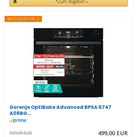
*Zum Angebot »
BESTSELLER NR. 3
Gorenje OptiBake Advanced BPSA 6747
A08BG...
499,00 EUR
699,00 EUR