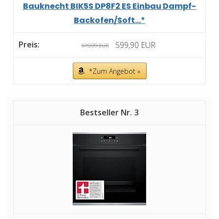
Bauknecht BIK5S DP8F2 ES Einbau Dampf-
Backofen/Soft...*
599,90 EUR
619,99 EUR
*Zum Angebot »
3