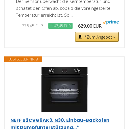
Der Sensor überwacht die Kerntemperatur und
schaltet den Ofen ab, sobald die voreingestellte
Temperatur erreicht ist. So...
629,00 EUR
776,45 EUR
−147,45 EUR
*Zum Angebot »
BESTSELLER NR. 8
NEFF B2CVG6AK3, N30, Einbau-Backofen
mit Dampfunterstützung...*