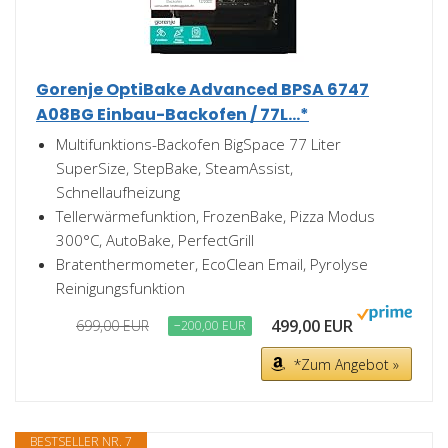
Gorenje OptiBake Advanced BPSA 6747
A08BG Einbau-Backofen / 77L...*
Multifunktions-Backofen BigSpace 77 Liter
SuperSize, StepBake, SteamAssist,
Schnellaufheizung
Tellerwärmefunktion, FrozenBake, Pizza Modus
300°C, AutoBake, PerfectGrill
Bratenthermometer, EcoClean Email, Pyrolyse
Reinigungsfunktion
499,00 EUR
699,00 EUR
−200,00 EUR
*Zum Angebot »
BESTSELLER NR. 7