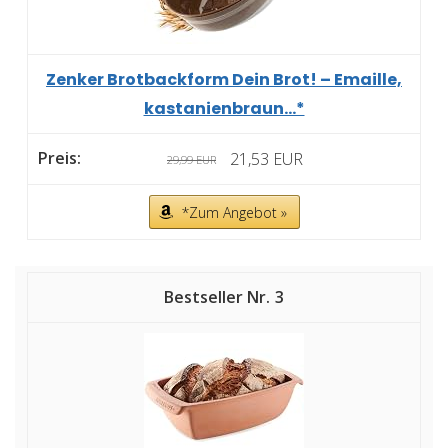
Zenker Brotbackform Dein Brot! – Emaille,
kastanienbraun...*
21,53 EUR
29,99 EUR
*Zum Angebot »
3