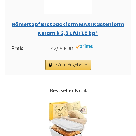
Römertopf Brotbackform MAXI Kastenform
Keramik 2,6 L für 1,5 kg*
42,95 EUR
*Zum Angebot »
4