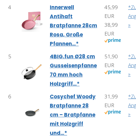
4
Innerwell
45,99
*Z
EUR
An
Antihaft
38,99
»
Bratpfanne 28cm
EUR
Rosa, Große
Pfannen…*
5
4BIG.fun Ø28 cm
51,90
*Z
EUR
An
Gusseisenpfanne
»
70 mm hoch
Holzgriff…*
6
Cosychef Woody
31,99
*Z
EUR
An
Bratpfanne 28
»
cm – Bratpfanne
mit Holzgriff
und…*