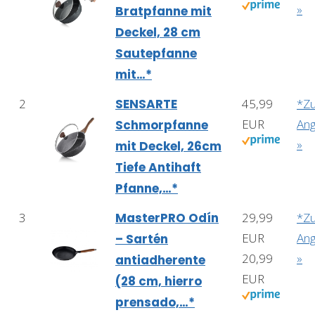
»
Bratpfanne mit
Deckel, 28 cm
Sautepfanne
mit…*
2
SENSARTE
45,99
*Z
EUR
An
Schmorpfanne
»
mit Deckel, 26cm
Tiefe Antihaft
Pfanne,…*
3
MasterPRO Odín
29,99
*Z
EUR
An
– Sartén
20,99
»
antiadherente
EUR
(28 cm, hierro
prensado,…*