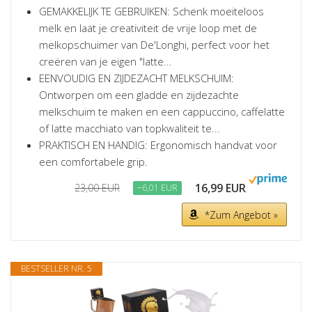
GEMAKKELIJK TE GEBRUIKEN: Schenk moeiteloos
melk en laat je creativiteit de vrije loop met de
melkopschuimer van De'Longhi, perfect voor het
creëren van je eigen "latte...
EENVOUDIG EN ZIJDEZACHT MELKSCHUIM:
Ontworpen om een gladde en zijdezachte
melkschuim te maken en een cappuccino, caffelatte
of latte macchiato van topkwaliteit te...
PRAKTISCH EN HANDIG: Ergonomisch handvat voor
een comfortabele grip.
16,99 EUR
23,00 EUR
−6,01 EUR
*Zum Angebot »
BESTSELLER NR. 5