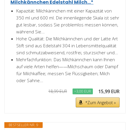
Milchkännchen Edelstahl Milch...*
Kapazität: Milchkännchen mit einer Kapazität von
350 ml und 600 ml. Die innenliegende Skala ist sehr
gut lesbar, sodass Sie problemlos messen können,
während Sie...
Hohe Qualität: Die Milchkännchen und der Latte Art
Stift sind aus Edelstahl 304 in Lebensmittelqualität
sind schmutzabweisend, rostfrei, sturzsicher und...
Mehrfachfunktion: Das Milchkännchen kann Ihnen
auf viele Arten helfen——Milchschaum oder Dampf
für Milchkaffee; messen Sie Flüssigkeiten; Milch
oder Sahne...
15,99 EUR
18,99 EUR
−3,00 EUR
*Zum Angebot »
BESTSELLER NR. 9