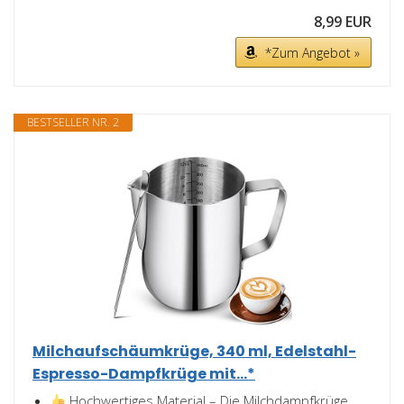
8,99 EUR
*Zum Angebot »
BESTSELLER NR. 2
Milchaufschäumkrüge, 340 ml, Edelstahl-
Espresso-Dampfkrüge mit...*
Hochwertiges Material – Die Milchdampfkrüge