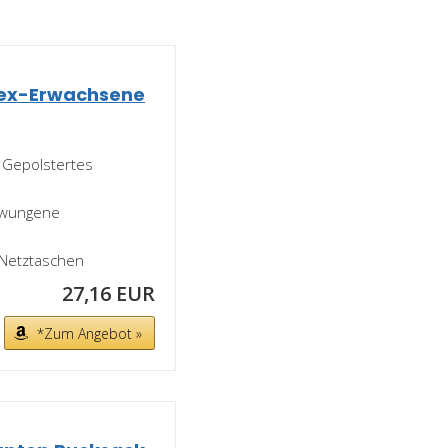
sex-Erwachsene
 Gepolstertes
hwungene
 Netztaschen
27,16 EUR
*Zum Angebot »