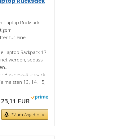
aptop Rucksack
er Laptop Rucksack
rtigem
ter für eine
e Laptop Backpack 17
ffnet werden, sodass
en...
er Business-Rucksack
ie meisten 13, 14, 15,
23,11 EUR
*Zum Angebot »