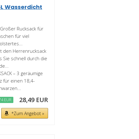
5L Wasserdicht
Großer Rucksack für
schen für viel
lstertes...
t den Herrenrucksack
 Sie schnell durch die
e...
ACK – 3 geräumige
 für einen 18,4-
hwarzen...
28,49 EUR
74 EUR
*Zum Angebot »