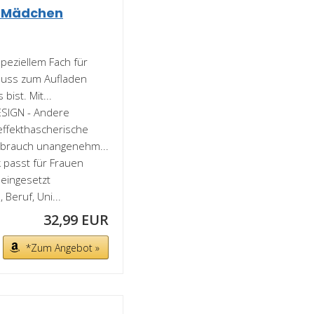
n Mädchen
peziellem Fach für
luss zum Aufladen
ist. Mit...
IGN - Andere
effekthascherische
Gebrauch unangenehm...
passt für Frauen
 eingesetzt
 Beruf, Uni...
32,99 EUR
*Zum Angebot »