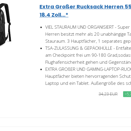
Extra Großer Rucksack Herren 5
18.4 Zoll...*
VIEL STAURAUM UND ORGANISIERT - Super 
Herren besitzt mehr als 20 unabhängige Ta
Stauraum. 3 Hauptfächer, 1 separates gepo
TSA-ZULASSUNG & GEPÄCKHÜLLE - Entfalte
am Checkpoint frei um 90-180 Grad,sodass
Flughafensicherheit gehen und Gegenständ
EXTRA GROßER UND GAMING-LAPTOP-RUCKS
Hauptfächer bieten hervorragenden Schutz
Laptop und ein Tablet. Außengröße des sc
34,23 EUR
−5,