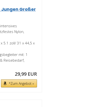
r Jungen Großer
intensives
zfestes Nylon,
 5.1 zoll/ 31 x 44,5 x
gsbegleiter mit: 1
 & Reisebedarf,
29,99 EUR
*Zum Angebot »