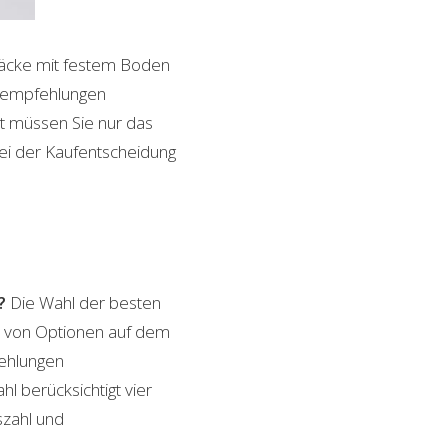
ksäcke mit festem Boden
ktempfehlungen
it müssen Sie nur das
bei der Kaufentscheidung
?
Die Wahl der besten
hl von Optionen auf dem
fehlungen
l berücksichtigt vier
szahl und