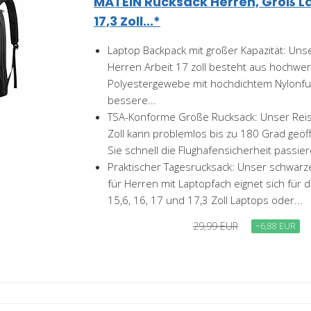
MATEIN Rucksack Herren, Groß L
17,3 Zoll...*
Laptop Backpack mit großer Kapazität: Uns
Herren Arbeit 17 zoll besteht aus hochwe
Polyestergewebe mit hochdichtem Nylonfut
bessere...
TSA-Konforme Große Rucksack: Unser Reis
Zoll kann problemlos bis zu 180 Grad geö
Sie schnell die Flughafensicherheit passier
Praktischer Tagesrucksack: Unser schwarz
für Herren mit Laptopfach eignet sich für d
15,6, 16, 17 und 17,3 Zoll Laptops oder...
29,99 EUR
−6,88 EUR