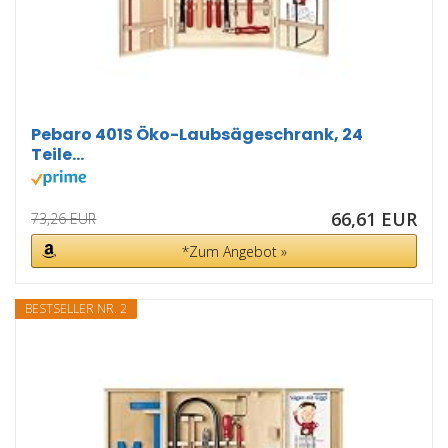
Pebaro 401S Öko-Laubsägeschrank, 24
Teile...
66,61 EUR
73,26 EUR
*Zum Angebot »
BESTSELLER NR. 2