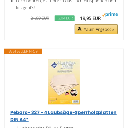
Loch bohren, Blatt durch das Loch einspannen und
los geht’s!
19,95 EUR
21,99 EUR
−2,04 EUR
*Zum Angebot »
BESTSELLER NR. 9
Pebaro- 327 - 4 Laubsäge-Sperrholzplatten
DIN A4*