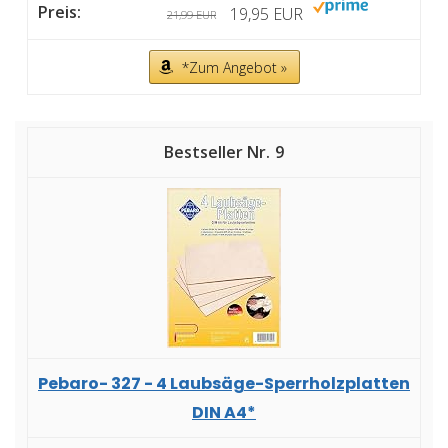
19,95 EUR
21,99 EUR
*Zum Angebot »
9
Pebaro- 327 - 4 Laubsäge-Sperrholzplatten
DIN A4*