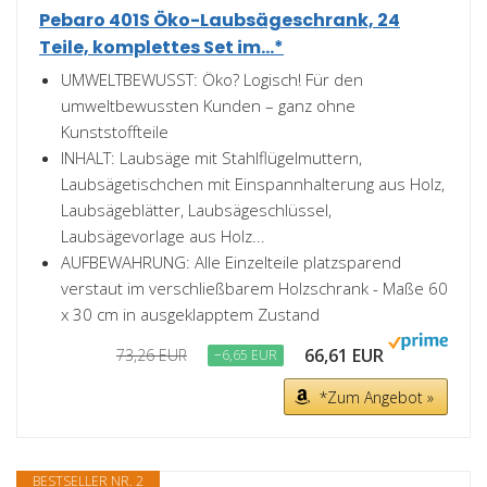
Pebaro 401S Öko-Laubsägeschrank, 24
Teile, komplettes Set im...*
UMWELTBEWUSST: Öko? Logisch! Für den
umweltbewussten Kunden – ganz ohne
Kunststoffteile
INHALT: Laubsäge mit Stahlflügelmuttern,
Laubsägetischchen mit Einspannhalterung aus Holz,
Laubsägeblätter, Laubsägeschlüssel,
Laubsägevorlage aus Holz...
AUFBEWAHRUNG: Alle Einzelteile platzsparend
verstaut im verschließbarem Holzschrank - Maße 60
x 30 cm in ausgeklapptem Zustand
66,61 EUR
73,26 EUR
−6,65 EUR
*Zum Angebot »
BESTSELLER NR. 2