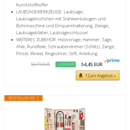
Kunststoffkoffer
LAUBSÄGEWERKZEUGE: Laubsäge,
Laubsägetischchen mit Stahlwerkzeugen und
Bohrmaschine und Einspannhalterung, Zwinge,
Laubsägeblätter, Laubsägeschlüssel
WEITERES ZUBEHÖR: Holzvorlage, Hammer, Säge,
Ahle, Rundfeile, Schraubendreher (Schlitz), Zange,
Pinsel, Winkel, Ringbohrer, Stift, Anleitung
54,45 EUR
56,79 EUR
−2,34 EUR
*Zum Angebot »
BESTSELLER NR. 7