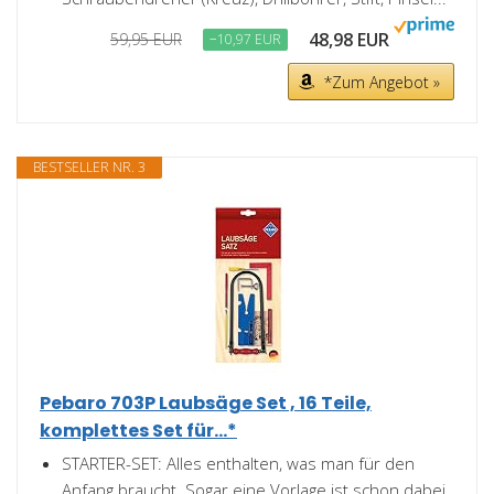
48,98 EUR
59,95 EUR
−10,97 EUR
*Zum Angebot »
BESTSELLER NR. 3
Pebaro 703P Laubsäge Set , 16 Teile,
komplettes Set für...*
STARTER-SET: Alles enthalten, was man für den
Anfang braucht. Sogar eine Vorlage ist schon dabei