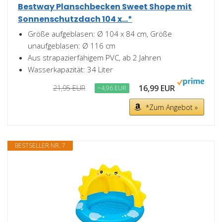
Bestway Planschbecken Sweet Shope mit
Sonnenschutzdach 104 x...*
Größe aufgeblasen: Ø 104 x 84 cm, Größe
unaufgeblasen: Ø 116 cm
Aus strapazierfähigem PVC, ab 2 Jahren
Wasserkapazität: 34 Liter
16,99 EUR
21,95 EUR
−4,96 EUR
*Zum Angebot »
BESTSELLER NR. 7