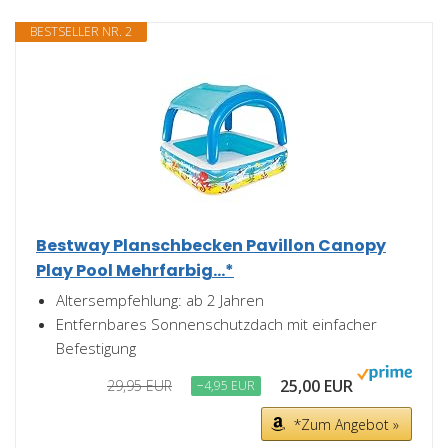
BESTSELLER NR. 2
Bestway Planschbecken Pavillon Canopy
Play Pool Mehrfarbig...*
Altersempfehlung: ab 2 Jahren
Entfernbares Sonnenschutzdach mit einfacher
Befestigung
25,00 EUR
29,95 EUR
−4,95 EUR
*Zum Angebot »