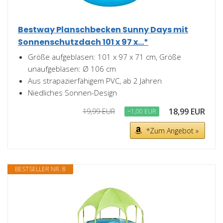
Bestway Planschbecken Sunny Days mit
Sonnenschutzdach 101 x 97 x...*
Größe aufgeblasen: 101 x 97 x 71 cm, Größe
unaufgeblasen: Ø 106 cm
Aus strapazierfähigem PVC, ab 2 Jahren
Niedliches Sonnen-Design
18,99 EUR
19,99 EUR
−1,00 EUR
*Zum Angebot »
BESTSELLER NR. 8