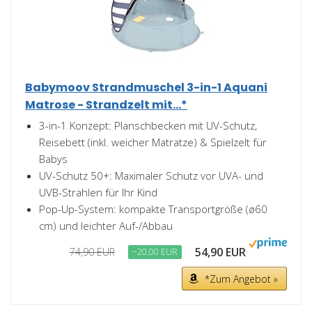
Babymoov Strandmuschel 3-in-1 Aquani
Matrose - Strandzelt mit...*
3-in-1 Konzept: Planschbecken mit UV-Schutz,
Reisebett (inkl. weicher Matratze) & Spielzelt für
Babys
UV-Schutz 50+: Maximaler Schutz vor UVA- und
UVB-Strahlen für Ihr Kind
Pop-Up-System: kompakte Transportgröße (ø60
cm) und leichter Auf-/Abbau
54,90 EUR
74,90 EUR
−20,00 EUR
*Zum Angebot »