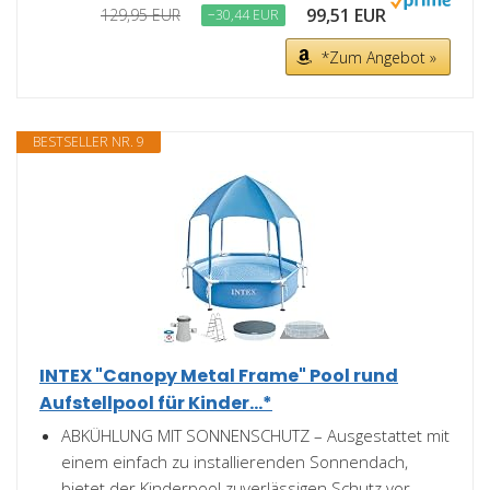
99,51 EUR
129,95 EUR
−30,44 EUR
*Zum Angebot »
BESTSELLER NR. 9
INTEX "Canopy Metal Frame" Pool rund
Aufstellpool für Kinder...*
ABKÜHLUNG MIT SONNENSCHUTZ – Ausgestattet mit
einem einfach zu installierenden Sonnendach,
bietet der Kinderpool zuverlässigen Schutz vor