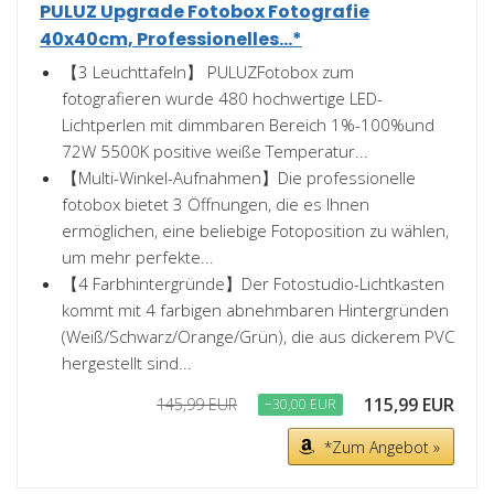
PULUZ Upgrade Fotobox Fotografie
40x40cm, Professionelles...*
【3 Leuchttafeln】 PULUZFotobox zum
fotografieren wurde 480 hochwertige LED-
Lichtperlen mit dimmbaren Bereich 1%-100%und
72W 5500K positive weiße Temperatur...
【Multi-Winkel-Aufnahmen】Die professionelle
fotobox bietet 3 Öffnungen, die es Ihnen
ermöglichen, eine beliebige Fotoposition zu wählen,
um mehr perfekte...
【4 Farbhintergründe】Der Fotostudio-Lichtkasten
kommt mit 4 farbigen abnehmbaren Hintergründen
(Weiß/Schwarz/Orange/Grün), die aus dickerem PVC
hergestellt sind...
115,99 EUR
145,99 EUR
−30,00 EUR
*Zum Angebot »