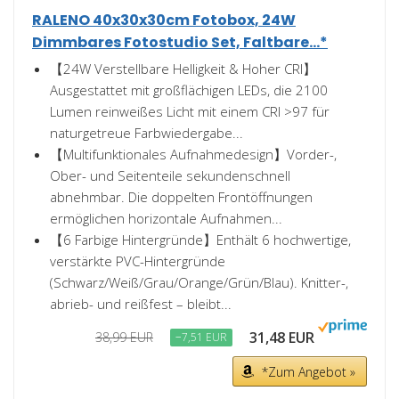
RALENO 40x30x30cm Fotobox, 24W
Dimmbares Fotostudio Set, Faltbare...*
【24W Verstellbare Helligkeit & Hoher CRI】
Ausgestattet mit großflächigen LEDs, die 2100
Lumen reinweißes Licht mit einem CRI >97 für
naturgetreue Farbwiedergabe...
【Multifunktionales Aufnahmedesign】Vorder-,
Ober- und Seitenteile sekundenschnell
abnehmbar. Die doppelten Frontöffnungen
ermöglichen horizontale Aufnahmen...
【6 Farbige Hintergründe】Enthält 6 hochwertige,
verstärkte PVC-Hintergründe
(Schwarz/Weiß/Grau/Orange/Grün/Blau). Knitter-,
abrieb- und reißfest – bleibt...
31,48 EUR
38,99 EUR
−7,51 EUR
*Zum Angebot »