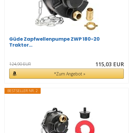
Güde Zapfwellenpumpe ZWP 180-20
Traktor...
115,03 EUR
124,90 EUR
*Zum Angebot »
BESTSELLER NR. 2