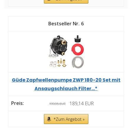
6
Güde Zapfwellenpumpe ZWP 180-20 Set mit
Ansaugschlauch Filter...*
189,14 EUR
199,95 EUR
*Zum Angebot »