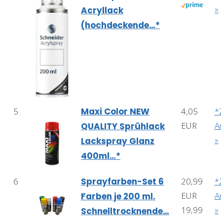
»
Acryllack
(hochdeckende…*
5
Maxi Color NEW
4,05
*
EUR
A
QUALITY Sprühlack
»
Lackspray Glanz
400ml…*
6
Sprayfarben-Set 6
20,99
*
EUR
A
Farben je 200 ml.
19,99
»
Schnelltrocknende…