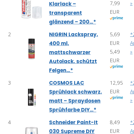
7,99
»
Klarlack –
EUR
transparent
glänzend – 200…*
2
NIGRIN Lackspray,
5,69
*
EUR
A
400 ml,
5,49
»
mattschwarzer
EUR
Autolack, schützt
Felgen…*
3
COSMOS LAC
12,95
*
EUR
A
Sprühlack schwarz,
»
matt – Spraydosen
Sprühfarbe DIY…*
4
Schneider Paint-It
8,49
*
EUR
A
030 Supreme DIY