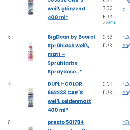
385896 CAR´S
7,32
»
weiß glänzend
EUR
400 ml*
6
BigDean by Beorol
9,63
*Z
EUR
An
Sprühlack weiß,
»
matt –
Sprühfarbe
Spraydose…*
7
DUPLI-COLOR
9,01
*Z
EUR
An
652233 CAR´S
»
weiß seidenmatt
400 ml*
8
presto 501784
*Z