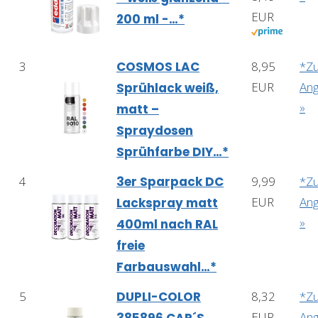
EUR
200 ml -…*
3
COSMOS LAC
8,95
*Z
EUR
An
Sprühlack weiß,
»
matt –
Spraydosen
Sprühfarbe DIY…*
4
3er Sparpack DC
9,99
*Z
EUR
An
Lackspray matt
»
400ml nach RAL
freie
Farbauswahl…*
5
DUPLI-COLOR
8,32
*Z
EUR
An