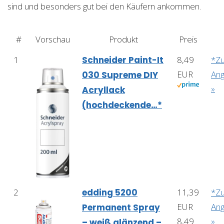
sind und besonders gut bei den Käufern ankommen.
#
Vorschau
Produkt
Preis
1
Schneider Paint-It
8,49
*Z
EUR
An
030 Supreme DIY
»
Acryllack
(hochdeckende…*
2
edding 5200
11,39
*Z
EUR
An
Permanent Spray
8,49
»
– weiß glänzend –