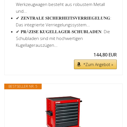
Werkzeugwagen besteht aus robustem Metall
und...
✔ 𝐙𝐄𝐍𝐓𝐑𝐀𝐋𝐄 𝐒𝐈𝐂𝐇𝐄𝐑𝐇𝐄𝐈𝐓𝐒𝐕𝐄𝐑𝐑𝐈𝐄𝐆𝐄𝐋𝐔𝐍𝐆:
Das integrierte Verriegelungssystem...
✔ 𝐏𝐑Ä𝐙𝐈𝐒𝐄 𝐊𝐔𝐆𝐄𝐋𝐋𝐀𝐆𝐄𝐑-𝐒𝐂𝐇𝐔𝐁𝐋𝐀𝐃𝐄𝐍: Die
Schubladen sind mit hochwertigen
Kugellagerauszügen...
144,80 EUR
*Zum Angebot »
BESTSELLER NR. 5