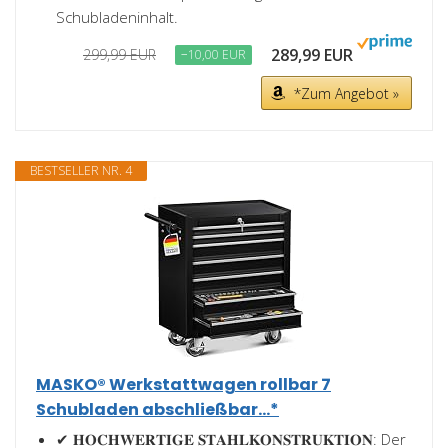
Schubladeninhalt.
289,99 EUR
299,99 EUR
−10,00 EUR
*Zum Angebot »
BESTSELLER NR. 4
MASKO® Werkstattwagen rollbar 7
Schubladen abschließbar...*
✔ 𝐇𝐎𝐂𝐇𝐖𝐄𝐑𝐓𝐈𝐆𝐄 𝐒𝐓𝐀𝐇𝐋𝐊𝐎𝐍𝐒𝐓𝐑𝐔𝐊𝐓𝐈𝐎𝐍: Der