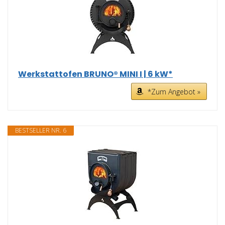
Werkstattofen BRUNO® MINI I | 6 kW*
*Zum Angebot »
BESTSELLER NR. 6