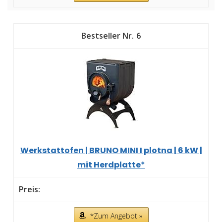
6
Werkstattofen | BRUNO MINI I plotna | 6 kW |
mit Herdplatte*
*Zum Angebot »