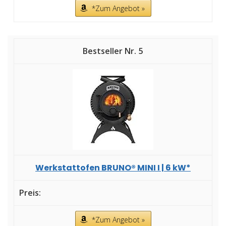
*Zum Angebot »
5
Werkstattofen BRUNO® MINI I | 6 kW*
*Zum Angebot »