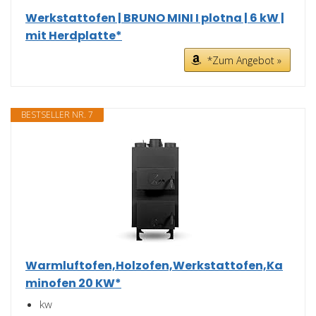
Werkstattofen | BRUNO MINI I plotna | 6 kW |
mit Herdplatte*
*Zum Angebot »
BESTSELLER NR. 7
Warmluftofen,Holzofen,Werkstattofen,Ka
minofen 20 KW*
kw