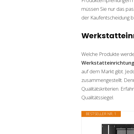
Produktempfehlungen mit
müssen Sie nur das pass
der Kaufentscheidung beh
Werkstatteinr
Welche Produkte werde
Werkstatteinrichtun
auf dem Markt gibt. Jed
zusammengestellt. Denn n
Qualitätskriterien. Erf
Qualitätssiegel.
BESTSELLER NR. 1