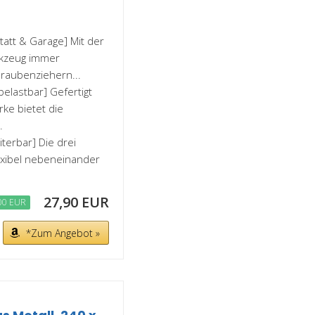
att & Garage] Mit der
kzeug immer
hraubenziehern...
belastbar] Gefertigt
ke bietet die
.
terbar] Die drei
lexibel nebeneinander
27,90 EUR
00 EUR
*Zum Angebot »