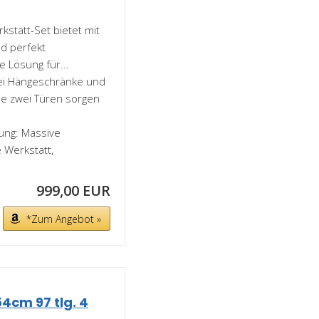
kstatt-Set bietet mit
d perfekt
Lösung für...
rei Hängeschränke und
ie zwei Türen sorgen
ung: Massive
 Werkstatt,
999,00 EUR
*Zum Angebot »
cm 97 tlg. 4