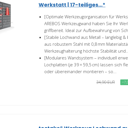
Werkstatt | 17-teiliges...*
[Optimale Werkzeugorganisation für Werkst
AREBOS Werkzeugwand haben Sie Ihr Wer
griffbereit. Ideal zur Aufbewahrung von Sc
[Stabile Lochwand aus Metall – langlebig & 
aus robustem Stahl mit 0,8 mm Materialstär
Werkzeughalterung höchste Stabilität und..
[Modulares Wandsystem – individuell erwei
Lochplatten (je 39 × 59,5 cm) lassen sich f
oder übereinander montieren – so...
34,90 EUR
−7,