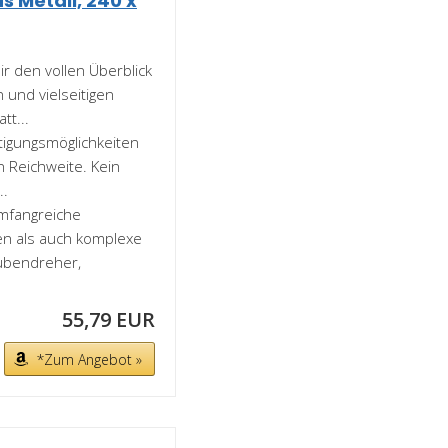
 Metall, 240 x
 den vollen Überblick
 und vielseitigen
tt...
igungsmöglichkeiten
n Reichweite. Kein
..
mfangreiche
n als auch komplexe
aubendreher,
55,79 EUR
*Zum Angebot »