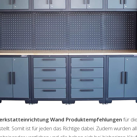
erkstatteinrichtung Wand
Produktempfehlungen
für di
lt. Somit ist für jeden das Richtige dabei. Zudem wurden al