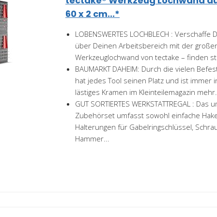
tectake® Werkzeug Lochwand aus
60 x 2 cm...*
LOBENSWERTES LOCHBLECH : Verschaffe Dir
über Deinen Arbeitsbereich mit der großen
Werkzeuglochwand von tectake – finden sta
BAUMARKT DAHEIM: Durch die vielen Befest
hat jedes Tool seinen Platz und ist immer i
lästiges Kramen im Kleinteilemagazin mehr.
GUT SORTIERTES WERKSTATTREGAL : Das u
Zubehörset umfasst sowohl einfache Hake
Halterungen für Gabelringschlüssel, Schr
Hammer...