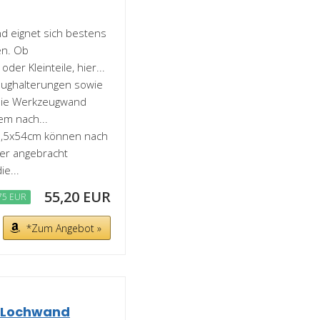
 eignet sich bestens
en. Ob
er Kleinteile, hier...
ughalterungen sowie
 die Werkzeugwand
em nach...
47,5x54cm können nach
er angebracht
e...
55,20 EUR
75 EUR
*Zum Angebot »
e Lochwand