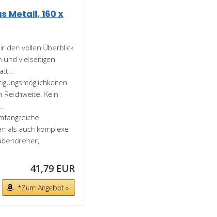
Metall, 160 x
 den vollen Überblick
 und vielseitigen
tt...
igungsmöglichkeiten
n Reichweite. Kein
..
mfangreiche
n als auch komplexe
aubendreher,
41,79 EUR
*Zum Angebot »