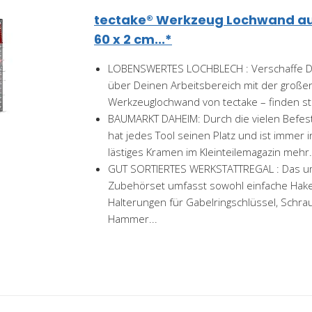
tectake® Werkzeug Lochwand aus 
60 x 2 cm...*
LOBENSWERTES LOCHBLECH : Verschaffe Dir
über Deinen Arbeitsbereich mit der großen
Werkzeuglochwand von tectake – finden sta
BAUMARKT DAHEIM: Durch die vielen Befest
hat jedes Tool seinen Platz und ist immer i
lästiges Kramen im Kleinteilemagazin mehr.
GUT SORTIERTES WERKSTATTREGAL : Das u
Zubehörset umfasst sowohl einfache Hake
Halterungen für Gabelringschlüssel, Schr
Hammer...