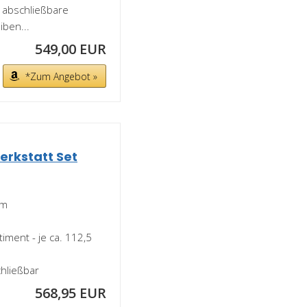
 abschließbare
ben...
549,00 EUR
*Zum Angebot »
erkstatt Set
mm
ment - je ca. 112,5
chließbar
568,95 EUR