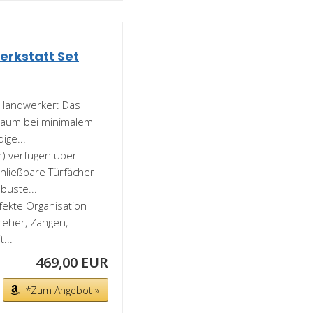
erkstatt Set
y-Handwerker: Das
uraum bei minimalem
ige...
m) verfügen über
hließbare Türfächer
buste...
ekte Organisation
reher, Zangen,
...
469,00 EUR
*Zum Angebot »