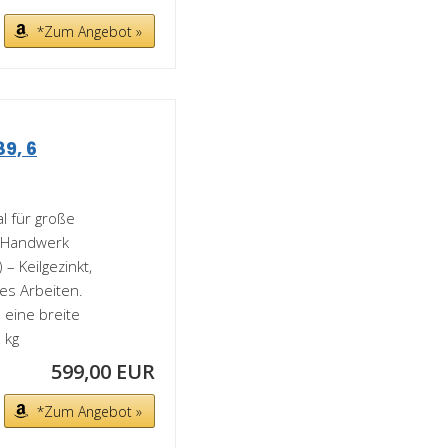
*Zum Angebot »
9, 6
l für große
r Handwerk
– Keilgezinkt,
es Arbeiten.
 eine breite
 kg
599,00 EUR
*Zum Angebot »