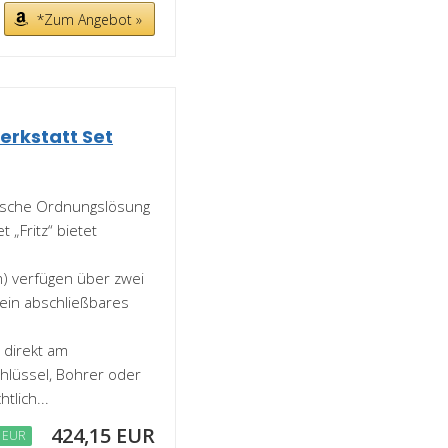
*Zum Angebot »
erkstatt Set
tische Ordnungslösung
 „Fritz“ bietet
m) verfügen über zwei
 ein abschließbares
 direkt am
hlüssel, Bohrer oder
tlich...
424,15 EUR
 EUR