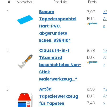
#
Vorschau
Produkt
Preis
1
Bonum
7,07
*
EUR
A
Tapezierspachtel
»
Hart-PVC,
abgerundete
Ecken, 936410*
2
Clauss 14-in-1
8,79
*
EUR
A
Titannitrid
»
beschichtetes Non-
Stick
Malerwerkzeug…*
3
Art3d
8,99
*
EUR
A
Tapezierwerkzeug
7,49
»
für Tapeten