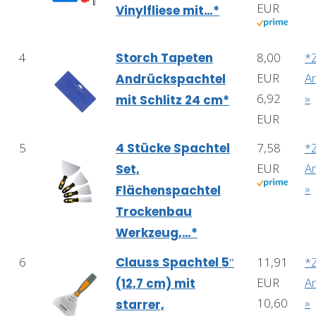
EUR
Vinylfliese mit…*
4
Storch Tapeten
8,00
*
EUR
A
Andrückspachtel
6,92
»
mit Schlitz 24 cm*
EUR
5
4 Stücke Spachtel
7,58
*
EUR
A
Set,
»
Flächenspachtel
Trockenbau
Werkzeug,…*
6
Clauss Spachtel 5″
11,91
*
EUR
A
(12,7 cm) mit
10,60
»
starrer,