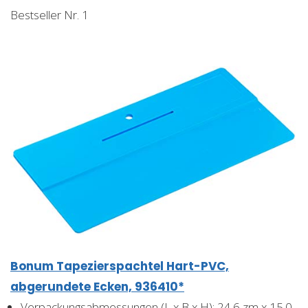
Bestseller Nr. 1
Bonum Tapezierspachtel Hart-PVC,
abgerundete Ecken, 936410*
Verpackungsabmessungen (L x B x H): 24.6 zm x 15.0