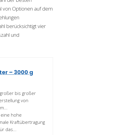
ahl von Optionen auf dem
fehlungen
l berücksichtigt vier
szahl und
er – 3000 g
lgroßer bis großer
erstellung von
m...
r eine hohe
imale Kraftübertragung
r das...