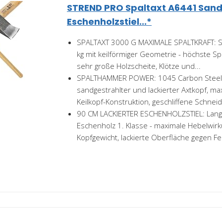
STREND PRO Spaltaxt A6441 Sandb
Eschenholzstiel...*
SPALTAXT 3000 G MAXIMALE SPALTKRAFT: Sc
kg mit keilförmiger Geometrie - höchste Spa
sehr große Holzscheite, Klötze und...
SPALTHAMMER POWER: 1045 Carbon Steel 
sandgestrahlter und lackierter Axtkopf, ma
Keilkopf-Konstruktion, geschliffene Schneide
90 CM LACKIERTER ESCHENHOLZSTIEL: Lang
Eschenholz 1. Klasse - maximale Hebelwirk
Kopfgewicht, lackierte Oberfläche gegen Feu