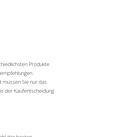
chiedlichsten Produkte
ktempfehlungen
it müssen Sie nur das
bei der Kaufentscheidung
hl der besten