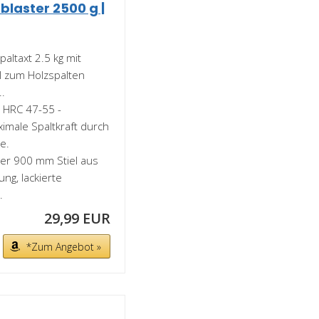
laster 2500 g |
ltaxt 2.5 kg mit
ll zum Holzspalten
..
HRC 47-55 -
ximale Spaltkraft durch
e.
er 900 mm Stiel aus
ng, lackierte
.
29,99 EUR
*Zum Angebot »