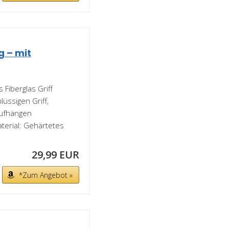
 – mit
 Fiberglas Griff
üssigen Griff,
Aufhängen
aterial: Gehärtetes
29,99 EUR
*Zum Angebot »