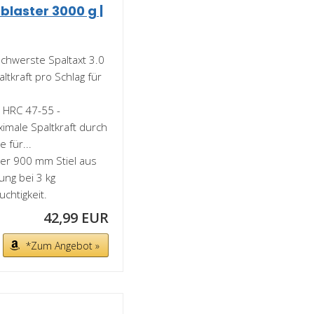
laster 3000 g |
hwerste Spaltaxt 3.0
ltkraft pro Schlag für
HRC 47-55 -
ximale Spaltkraft durch
 für...
er 900 mm Stiel aus
ung bei 3 kg
chtigkeit.
42,99 EUR
*Zum Angebot »