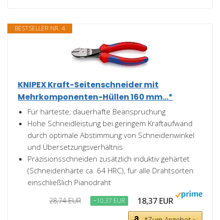
BESTSELLER NR. 4
KNIPEX Kraft-Seitenschneider mit
Mehrkomponenten-Hüllen 160 mm...*
Für härteste, dauerhafte Beanspruchung
Hohe Schneidleistung bei geringem Kraftaufwand
durch optimale Abstimmung von Schneidenwinkel
und Übersetzungsverhältnis
Präzisionsschneiden zusätzlich induktiv gehärtet
(Schneidenhärte ca. 64 HRC), für alle Drahtsorten
einschließlich Pianodraht
18,37 EUR
28,74 EUR
−10,37 EUR
*Zum Angebot »