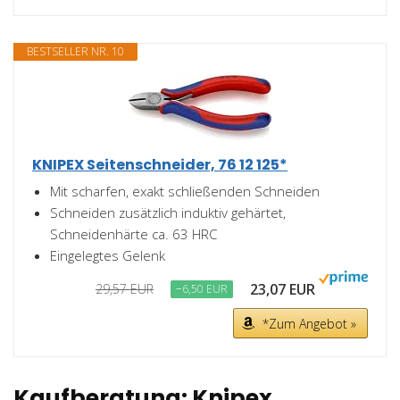
BESTSELLER NR. 10
KNIPEX Seitenschneider, 76 12 125*
Mit scharfen, exakt schließenden Schneiden
Schneiden zusätzlich induktiv gehärtet,
Schneidenhärte ca. 63 HRC
Eingelegtes Gelenk
23,07 EUR
29,57 EUR
−6,50 EUR
*Zum Angebot »
Kaufberatung: Knipex