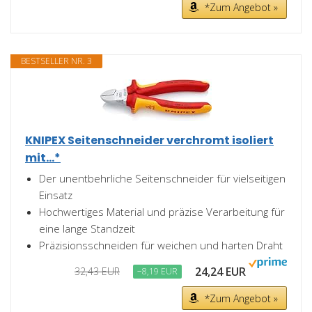
*Zum Angebot »
BESTSELLER NR. 3
KNIPEX Seitenschneider verchromt isoliert
mit...*
Der unentbehrliche Seitenschneider für vielseitigen
Einsatz
Hochwertiges Material und präzise Verarbeitung für
eine lange Standzeit
Präzisionsschneiden für weichen und harten Draht
24,24 EUR
32,43 EUR
−8,19 EUR
*Zum Angebot »