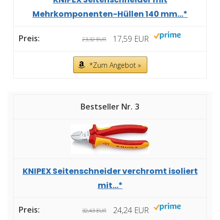
Mehrkomponenten-Hüllen 140 mm...*
17,59 EUR
23,32 EUR
*Zum Angebot »
3
KNIPEX Seitenschneider verchromt isoliert
mit...*
24,24 EUR
32,43 EUR