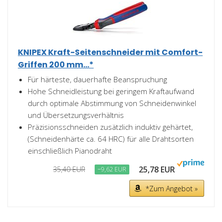
KNIPEX Kraft-Seitenschneider mit Comfort-
Griffen 200 mm...*
Für härteste, dauerhafte Beanspruchung
Hohe Schneidleistung bei geringem Kraftaufwand
durch optimale Abstimmung von Schneidenwinkel
und Übersetzungsverhältnis
Präzisionsschneiden zusätzlich induktiv gehärtet,
(Schneidenhärte ca. 64 HRC) für alle Drahtsorten
einschließlich Pianodraht
25,78 EUR
35,40 EUR
−9,62 EUR
*Zum Angebot »