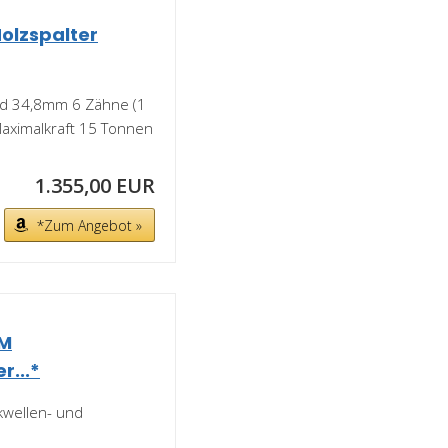
olzspalter
rd 34,8mm 6 Zähne (1
Maximalkraft 15 Tonnen
1.355,00 EUR
*Zum Angebot »
GM
r...*
kwellen- und