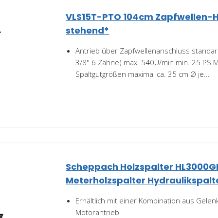
VLS15T-PTO 104cm Zapfwellen-H
stehend*
Antrieb über Zapfwellenanschluss standa
3/8'' 6 Zähne) max. 540U/min min. 25 PS 
Spaltgutgrößen maximal ca. 35 cm Ø je...
Scheppach Holzspalter HL3000
Meterholzspalter Hydraulikspalte
Erhältlich mit einer Kombination aus Gelen
Motorantrieb