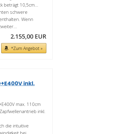
k beträgt 10,5cm...
hten schwere
 enthalten. Wenn
weiter...
2.155,00 EUR
*Zum Angebot »
+E400V inkl.
O+E400V max. 110cm
Zapfwellenantrieb inkl.
 die intuitive
indigkeit bei