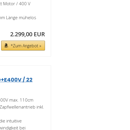
tt Motor / 400 V
0 mm Länge mühelos
2.299,00 EUR
*Zum Angebot »
+E400V / 22
400V max. 110cm
Zapfwellenantrieb inkl.
ie intuitive
indigkeit bei