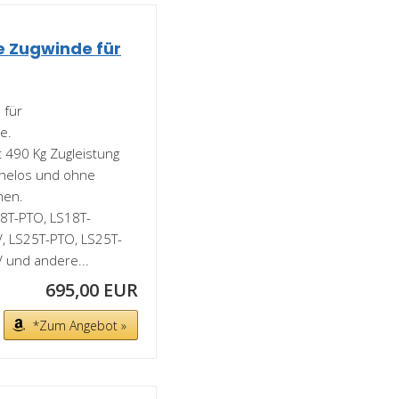
e Zugwinde für
 für
e.
 490 Kg Zugleistung
helos und ohne
hen.
8T-PTO, LS18T-
 LS25T-PTO, LS25T-
und andere...
695,00 EUR
*Zum Angebot »