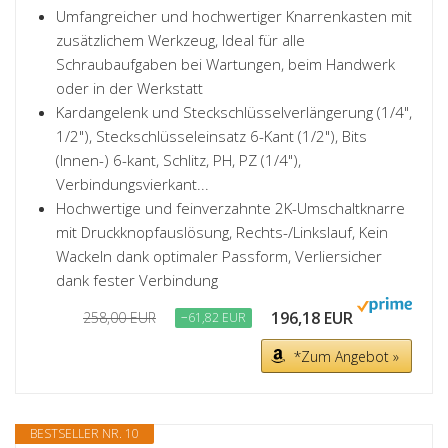
Umfangreicher und hochwertiger Knarrenkasten mit
zusätzlichem Werkzeug, Ideal für alle
Schraubaufgaben bei Wartungen, beim Handwerk
oder in der Werkstatt
Kardangelenk und Steckschlüsselverlängerung (1/4",
1/2"), Steckschlüsseleinsatz 6-Kant (1/2"), Bits
(Innen-) 6-kant, Schlitz, PH, PZ (1/4"),
Verbindungsvierkant...
Hochwertige und feinverzahnte 2K-Umschaltknarre
mit Druckknopfauslösung, Rechts-/Linkslauf, Kein
Wackeln dank optimaler Passform, Verliersicher
dank fester Verbindung
196,18 EUR
258,00 EUR
−61,82 EUR
*Zum Angebot »
BESTSELLER NR. 10