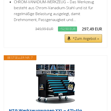
CHROM-VANADIUM-WERKZEUG – Das Werkzeug
besteht aus Chrom-Vanadium-Stahl und ist für
regelmäßige Belastung ausgelegt, damit
Drehmoment, Passgenauigkeit und...
297,49 EUR
349,99 EUR
−52,50 EUR
*Zum Angebot »
BESTSELLER NR. 7
NTG Werkzeugwagen XXL – 471-tlg.