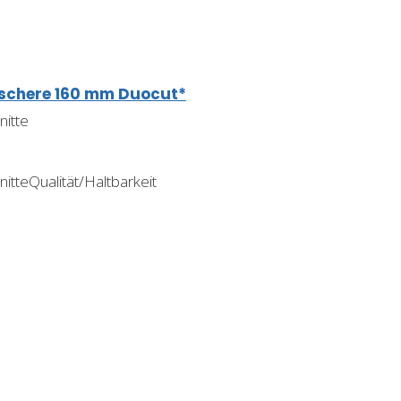
lschere 160 mm Duocut*
nitte
itteQualität/Haltbarkeit