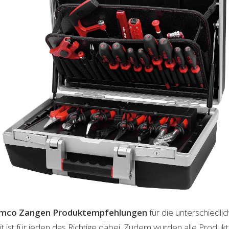
imco Zangen
Produktempfehlungen
für die unterschiedli
t ist für jeden das Richtige dabei. Zudem wurden alle Produ