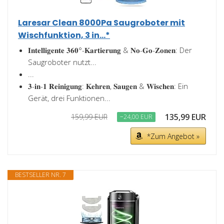
Laresar Clean 8000Pa Saugroboter mit
Wischfunktion, 3 in...*
𝐈𝐧𝐭𝐞𝐥𝐥𝐢𝐠𝐞𝐧𝐭𝐞 𝟑𝟔𝟎°-𝐊𝐚𝐫𝐭𝐢𝐞𝐫𝐮𝐧𝐠 & 𝐍𝐨-𝐆𝐨-𝐙𝐨𝐧𝐞𝐧: Der
Saugroboter nutzt...
...
𝟑-𝐢𝐧-𝟏 𝐑𝐞𝐢𝐧𝐢𝐠𝐮𝐧𝐠: 𝐊𝐞𝐡𝐫𝐞𝐧, 𝐒𝐚𝐮𝐠𝐞𝐧 & 𝐖𝐢𝐬𝐜𝐡𝐞𝐧: Ein
Gerät, drei Funktionen...
135,99 EUR
159,99 EUR
−24,00 EUR
*Zum Angebot »
BESTSELLER NR. 7