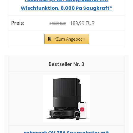
Wischfunktion, 8.000 Pa Saugkraft*
189,99 EUR
249,99 EUR
*Zum Angebot »
3
roborock QV 35A Saugroboter mit