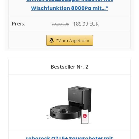
Wischfunktion 8000Pa mit...*
189,99 EUR
239,99 EUR
*Zum Angebot »
2
roborock Q7 L5+ Saugroboter mit