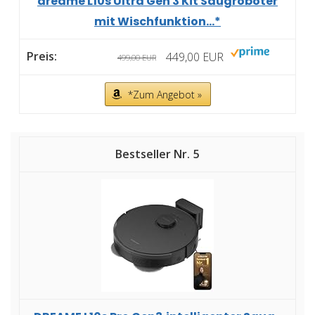
dreame L10s Ultra Gen 3 Kit Saugroboter
mit Wischfunktion...*
449,00 EUR
499,00 EUR
*Zum Angebot »
5