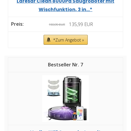
Laresar Clean 8000Pa Saugroboter mit
Wischfunktion, 3 in...*
135,99 EUR
159,99 EUR
*Zum Angebot »
7