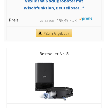
Vexilar W15 Saugroboter mit
Wischfunktion, Beutelloser...*
195,49 EUR
221,84 EUR
*Zum Angebot »
8