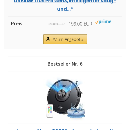
DREAME L10s Pro Gen3,intelligenter Saug-
und...*
199,00 EUR
299,00 EUR
*Zum Angebot »
6