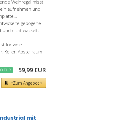
hende Weinregal misst
twein aufnehmen und
platte...
 entwickelte gebogene
lt und nicht wackelt,
st für viele
r, Keller, Abstellraum
59,99 EUR
00 EUR
*Zum Angebot »
dustrial mit