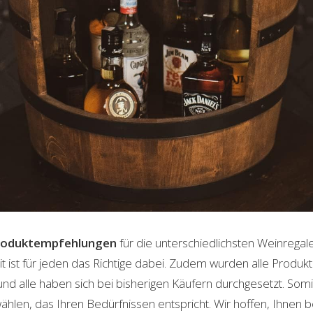
roduktempfehlungen
für die unterschiedlichsten Weinregale 
t ist für jeden das Richtige dabei. Zudem wurden alle Produ
und alle haben sich bei bisherigen Käufern durchgesetzt. Som
len, das Ihren Bedürfnissen entspricht. Wir hoffen, Ihnen 