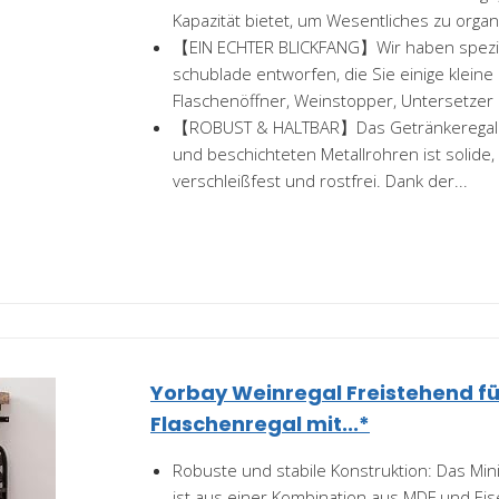
Kapazität bietet, um Wesentliches zu organ
【EIN ECHTER BLICKFANG】Wir haben speziel
schublade entworfen, die Sie einige klein
Flaschenöffner, Weinstopper, Untersetzer 
【ROBUST & HALTBAR】Das Getränkeregal a
und beschichteten Metallrohren ist solide, 
verschleißfest und rostfrei. Dank der...
Yorbay Weinregal Freistehend für
Flaschenregal mit...*
Robuste und stabile Konstruktion: Das Min
ist aus einer Kombination aus MDF und Eise