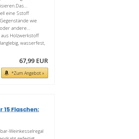
isieren.Das...
l eine Sstoff
e Gegenstände wie
oder andere...
us Holzwerkstoff
langlebig, wasserfest,
67,99 EUR
*Zum Angebot »
 15 Flaschen:
ibar-Weinkesselregal
ndraht gefertigt.