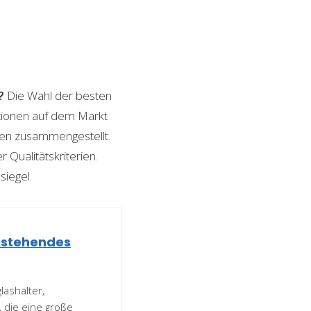
?
Die Wahl der besten
Optionen auf dem Markt
ngen zusammengestellt.
 Qualitätskriterien.
siegel.
eistehendes
ashalter,
 die eine große