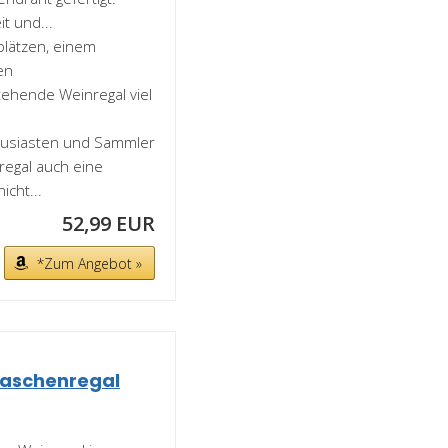
t und...
plätzen, einem
en
tehende Weinregal viel
thusiasten und Sammler
regal auch eine
icht...
52,99 EUR
*Zum Angebot »
Flaschenregal