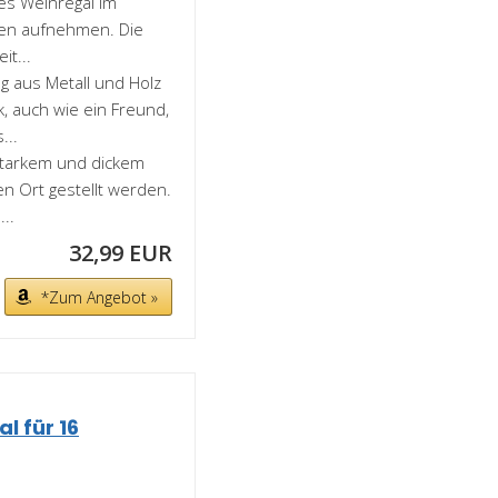
ses Weinregal im
chen aufnehmen. Die
it...
g aus Metall und Holz
, auch wie ein Freund,
...
 starkem und dickem
en Ort gestellt werden.
..
32,99 EUR
*Zum Angebot »
l für 16