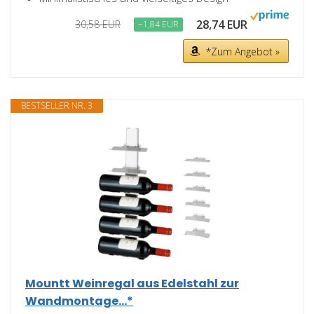
28,74 EUR
30,58 EUR
−1,84 EUR
*Zum Angebot »
BESTSELLER NR. 3
Mountt Weinregal aus Edelstahl zur
Wandmontage...*