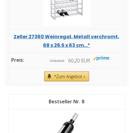
Zeller 27360 Weinregal, Metall verchromt,
68 x 26.5 x 63 cm...*
60,20 EUR
77,90 EUR
*Zum Angebot »
8