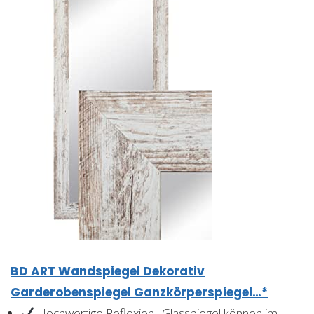
BD ART Wandspiegel Dekorativ
Garderobenspiegel Ganzkörperspiegel…*
Hochwertige Reflexion : Glasspiegel können im