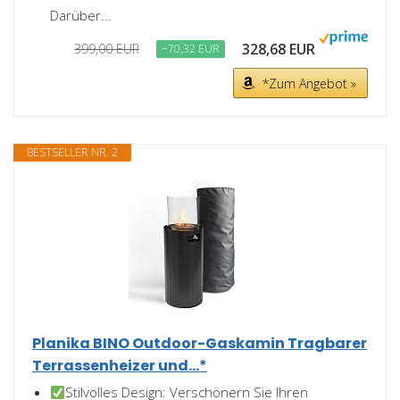
Darüber...
328,68 EUR
399,00 EUR
−70,32 EUR
*Zum Angebot »
BESTSELLER NR. 2
Planika BINO Outdoor-Gaskamin Tragbarer
Terrassenheizer und...*
Stilvolles Design: Verschönern Sie Ihren