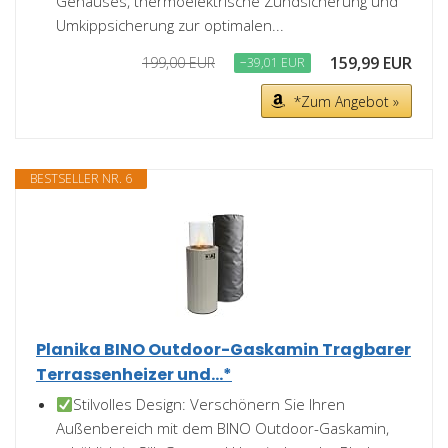
Gehäuses, thermoelektrische Zündsicherung und
Umkippsicherung zur optimalen...
159,99 EUR
199,00 EUR
−39,01 EUR
*Zum Angebot »
BESTSELLER NR. 6
Planika BINO Outdoor-Gaskamin Tragbarer
Terrassenheizer und...*
Stilvolles Design: Verschönern Sie Ihren
Außenbereich mit dem BINO Outdoor-Gaskamin,