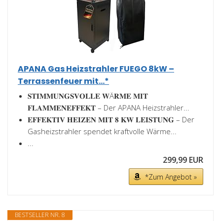
APANA Gas Heizstrahler FUEGO 8kW –
Terrassenfeuer mit...*
𝐒𝐓𝐈𝐌𝐌𝐔𝐍𝐆𝐒𝐕𝐎𝐋𝐋𝐄 𝐖Ä𝐑𝐌𝐄 𝐌𝐈𝐓
𝐅𝐋𝐀𝐌𝐌𝐄𝐍𝐄𝐅𝐅𝐄𝐊𝐓 – Der APANA Heizstrahler...
𝐄𝐅𝐅𝐄𝐊𝐓𝐈𝐕 𝐇𝐄𝐈𝐙𝐄𝐍 𝐌𝐈𝐓 𝟖 𝐊𝐖 𝐋𝐄𝐈𝐒𝐓𝐔𝐍𝐆 – Der
Gasheizstrahler spendet kraftvolle Wärme...
...
299,99 EUR
*Zum Angebot »
BESTSELLER NR. 8