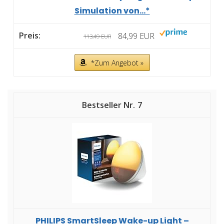
Simulation von...*
84,99 EUR
113,49 EUR
*Zum Angebot »
7
PHILIPS SmartSleep Wake-up Light –