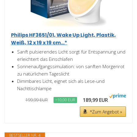
Philips HF3651/01, Wake Up Light, Plastik,
Weiß, 12 x 19 x 19 cm...*
Sanft pulsierendes Licht sorgt für Entspannung und
erleichtert das Einschlafen
Sonnenaufgangssimulation: von sanften Morgenrot
zu natürlichem Tageslicht
Dimmbares Licht, eignet sich als Lese-und
Nachttischlampe
189,99 EUR
199,99 EUR
−10,00 EUR
*Zum Angebot »
BESTSELLER NR. 4