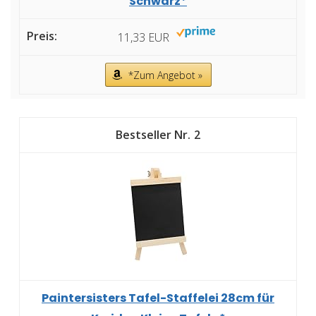
Schwarz*
11,33 EUR
*Zum Angebot »
2
Paintersisters Tafel-Staffelei 28cm für