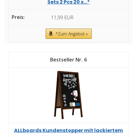
Sets 2 Pcs 20 x...*
11,99 EUR
*Zum Angebot »
6
ALLboards Kundenstopper mit lackiertem