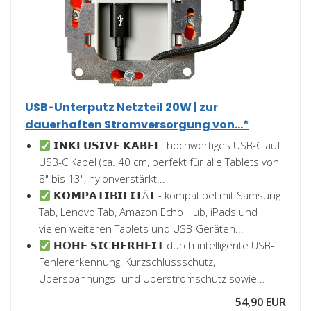
USB-Unterputz Netzteil 20W | zur
dauerhaften Stromversorgung von...*
𝗜𝗡𝗞𝗟𝗨𝗦𝗜𝗩𝗘 𝗞𝗔𝗕𝗘𝗟: hochwertiges USB-C auf
USB-C Kabel (ca. 40 cm, perfekt für alle Tablets von
8" bis 13", nylonverstärkt...
𝗞𝗢𝗠𝗣𝗔𝗧𝗜𝗕𝗜𝗟𝗜𝗧Ä𝗧 - kompatibel mit Samsung
Tab, Lenovo Tab, Amazon Echo Hub, iPads und
vielen weiteren Tablets und USB-Geräten...
𝗛𝗢𝗛𝗘 𝗦𝗜𝗖𝗛𝗘𝗥𝗛𝗘𝗜𝗧 durch intelligente USB-
Fehlererkennung, Kurzschlussschutz,
Überspannungs- und Überstromschutz sowie...
54,90 EUR