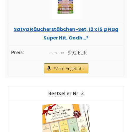
Satya Räucherstäbchen-Set, 12 x 15 g Nag
Super Hit, Oodh...*
9,92 EUR
11,59 EUR
*Zum Angebot »
2