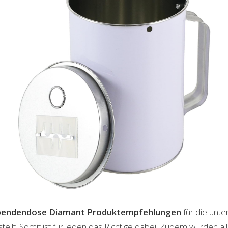
pendendose Diamant
Produktempfehlungen
für die unte
lt. Somit ist für jeden das Richtige dabei. Zudem wurden al