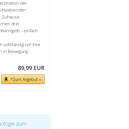
szination der
n schwebenden
s Zuhause.
schen drei
 Warmgelb - einfach
 vollständig um ihre
n in Bewegung
89,99 EUR
*Zum Angebot »
nologie zum