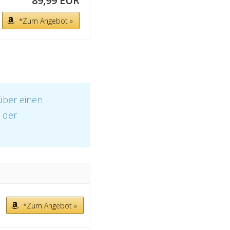
89,99 EUR
*Zum Angebot »
über einen
t der
*Zum Angebot »