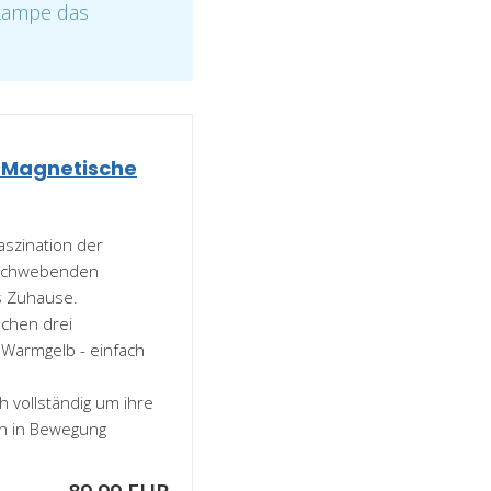
 Lampe das
Magnetische
szination der
n schwebenden
s Zuhause.
schen drei
 Warmgelb - einfach
 vollständig um ihre
n in Bewegung