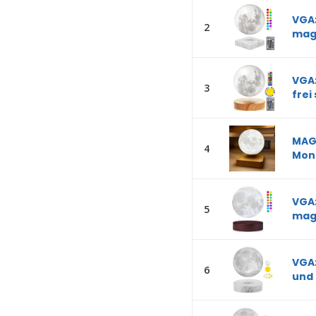
VGA
2
mag
VGA
3
frei
MAG
4
Mond
VGA
5
mag
VGA
6
und 