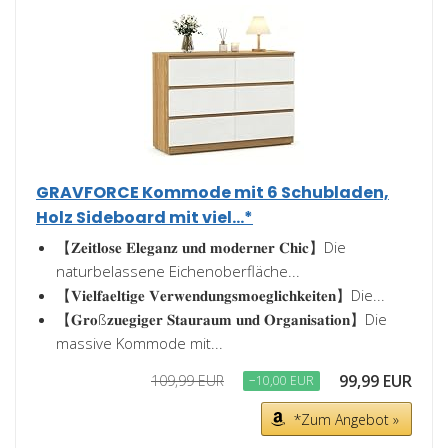
GRAVFORCE Kommode mit 6 Schubladen,
Holz Sideboard mit viel...*
【𝐙𝐞𝐢𝐭𝐥𝐨𝐬𝐞 𝐄𝐥𝐞𝐠𝐚𝐧𝐳 𝐮𝐧𝐝 𝐦𝐨𝐝𝐞𝐫𝐧𝐞𝐫 𝐂𝐡𝐢𝐜】Die
naturbelassene Eichenoberfläche...
【𝐕𝐢𝐞𝐥𝐟𝐚𝐞𝐥𝐭𝐢𝐠𝐞 𝐕𝐞𝐫𝐰𝐞𝐧𝐝𝐮𝐧𝐠𝐬𝐦𝐨𝐞𝐠𝐥𝐢𝐜𝐡𝐤𝐞𝐢𝐭𝐞𝐧】Die...
【𝐆𝐫𝐨ß𝐳𝐮𝐞𝐠𝐢𝐠𝐞𝐫 𝐒𝐭𝐚𝐮𝐫𝐚𝐮𝐦 𝐮𝐧𝐝 𝐎𝐫𝐠𝐚𝐧𝐢𝐬𝐚𝐭𝐢𝐨𝐧】Die
massive Kommode mit...
99,99 EUR
109,99 EUR
−10,00 EUR
*Zum Angebot »