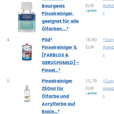
EUR
Ange
Bourgeois
»
Pinselreiniger,
geeignet für alle
Ölfarben,…*
4
Plid®
18,90
*Zum
EUR
Ange
Pinselreiniger 1L
»
[FARBLOS &
GERUCHSMILD] –
Pinsel…*
5
Pinselreiniger
15,79
*Zum
EUR
Ange
250ml für
»
Ölfarbe und
Acrylfarbe auf
Basis…*