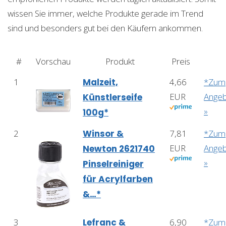
wissen Sie immer, welche Produkte gerade im Trend
sind und besonders gut bei den Käufern ankommen.
#
Vorschau
Produkt
Preis
1
Malzeit,
4,66
*Zum
EUR
Ange
Künstlerseife
»
100g*
2
Winsor &
7,81
*Zum
EUR
Ange
Newton 2621740
»
Pinselreiniger
für Acrylfarben
&…*
3
Lefranc &
6,90
*Zum