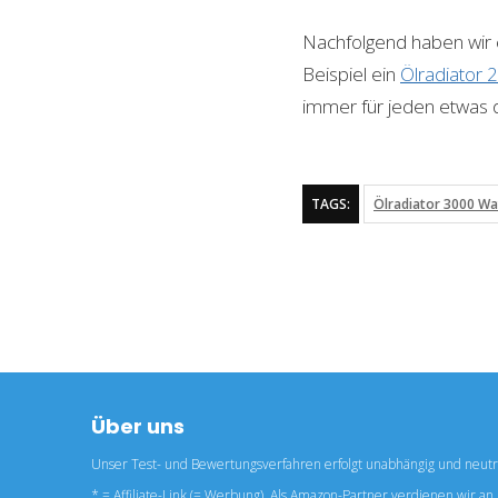
Nachfolgend haben wir e
Beispiel ein
Ölradiator 
immer für jeden etwas d
TAGS:
Ölradiator 3000 Wa
Über uns
Unser Test- und Bewertungsverfahren erfolgt unabhängig und neutr
* = Affiliate-Link (= Werbung). Als Amazon-Partner verdienen wir an