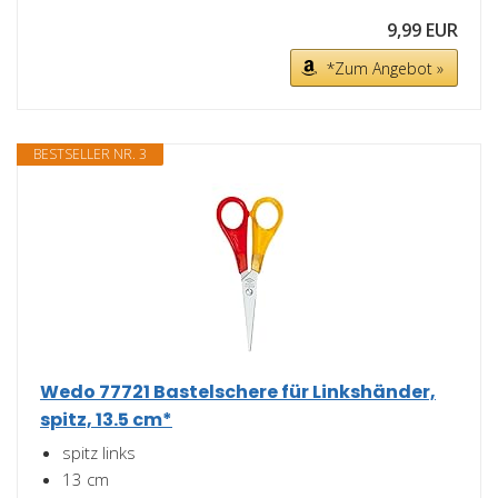
9,99 EUR
*Zum Angebot »
BESTSELLER NR. 3
Wedo 77721 Bastelschere für Linkshänder,
spitz, 13.5 cm*
spitz links
13 cm