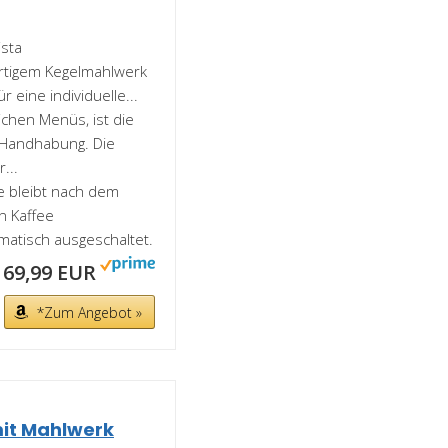
sta
ertigem Kegelmahlwerk
r eine individuelle...
chen Menüs, ist die
 Handhabung. Die
...
 bleibt nach dem
n Kaffee
matisch ausgeschaltet.
169,99 EUR
*Zum Angebot »
it Mahlwerk