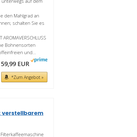
um unterwegs auf dem
e den Mahlgrad an
hnen; schalten Sie es
IT AROMAVERSCHLUSS
ene Bohnensorten
feinfreien und...
159,99 EUR
*Zum Angebot »
t verstellbarem
 Filterkaffeemaschine