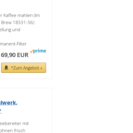
er Kaffee mahlen (Im
 & Brew 18331-56)
ellung und
manent-Filter
69,90 EUR
*Zum Angebot »
lwerk,
*
feebereiter mit
ohnen frisch