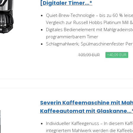
[Digitaler Timer...*
Quiet-Brew-Technologie – bis zu 60 % leis
Vergleich zur Russell Hobbs Platinum Mill
Digitales Bedienelement mit Mahlgradeinst
programmierbarem Timer
Schlagmahlwerk; Spülmaschinenfester Per
109,99 EUR
−40,09 EUR
Severin Kaffeemaschine mit Mah
Kaffeeautomat mit Glaskanne...
Individueller Kaffeegenuss – In diesem Kaf
integriertem Mahlwerk werden die Kaffeeb