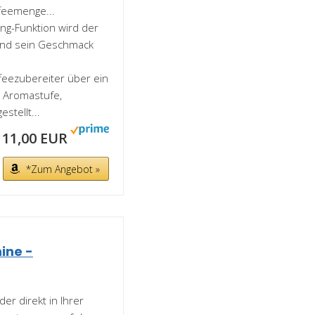
feemenge...
ing-Funktion wird der
und sein Geschmack
feezubereiter über ein
e Aromastufe,
stellt...
111,00 EUR
*Zum Angebot »
hine -
er direkt in Ihrer