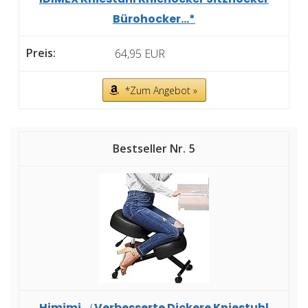
Bürohocker...*
64,95 EUR
*Zum Angebot »
5
Himimi （Verbesserte Dickere Kniestuhl