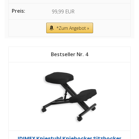
99,99 EUR
*Zum Angebot »
4
IDIMEX Kniestuhl Kniehocker Sitzhocker