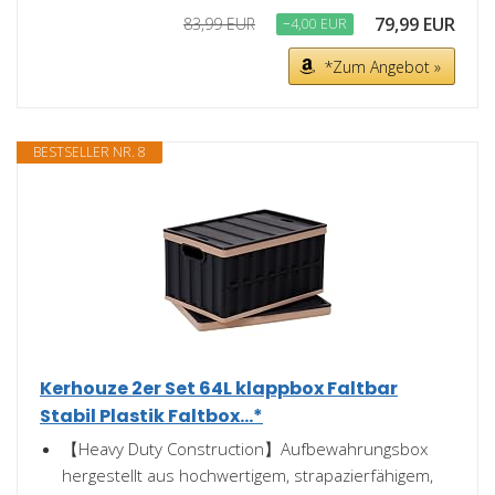
79,99 EUR
83,99 EUR
−4,00 EUR
*Zum Angebot »
BESTSELLER NR. 8
Kerhouze 2er Set 64L klappbox Faltbar
Stabil Plastik Faltbox...*
【Heavy Duty Construction】Aufbewahrungsbox
hergestellt aus hochwertigem, strapazierfähigem,