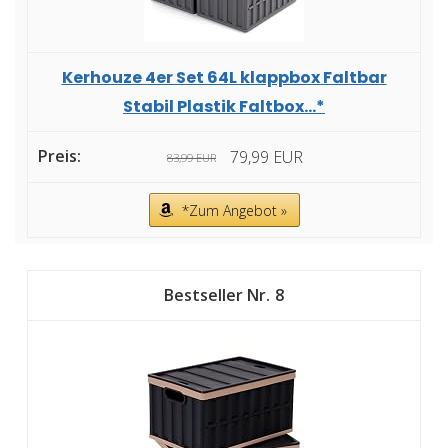
Kerhouze 4er Set 64L klappbox Faltbar
Stabil Plastik Faltbox...*
79,99 EUR
83,99 EUR
*Zum Angebot »
8