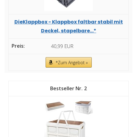
DieKlappbox - Klappbox faltbar stabil mit
Deckel, stapelbare...*
40,99 EUR
*Zum Angebot »
2