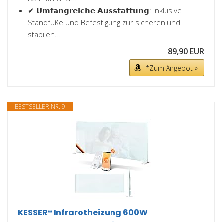
✔ 𝗨𝗺𝗳𝗮𝗻𝗴𝗿𝗲𝗶𝗰𝗵𝗲 𝗔𝘂𝘀𝘀𝘁𝗮𝘁𝘁𝘂𝗻𝗴: Inklusive
Standfüße und Befestigung zur sicheren und
stabilen...
89,90 EUR
*Zum Angebot »
BESTSELLER NR. 9
KESSER® Infrarotheizung 600W