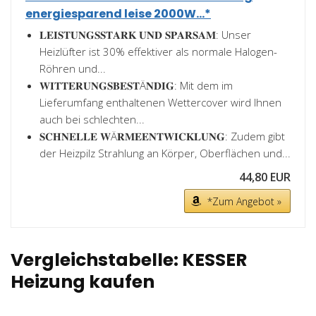
energiesparend leise 2000W...*
𝐋𝐄𝐈𝐒𝐓𝐔𝐍𝐆𝐒𝐒𝐓𝐀𝐑𝐊 𝐔𝐍𝐃 𝐒𝐏𝐀𝐑𝐒𝐀𝐌: Unser
Heizlüfter ist 30% effektiver als normale Halogen-
Röhren und...
𝐖𝐈𝐓𝐓𝐄𝐑𝐔𝐍𝐆𝐒𝐁𝐄𝐒𝐓Ä𝐍𝐃𝐈𝐆: Mit dem im
Lieferumfang enthaltenen Wettercover wird Ihnen
auch bei schlechten...
𝐒𝐂𝐇𝐍𝐄𝐋𝐋𝐄 𝐖Ä𝐑𝐌𝐄𝐄𝐍𝐓𝐖𝐈𝐂𝐊𝐋𝐔𝐍𝐆: Zudem gibt
der Heizpilz Strahlung an Körper, Oberflächen und...
44,80 EUR
*Zum Angebot »
Vergleichstabelle: KESSER
Heizung kaufen