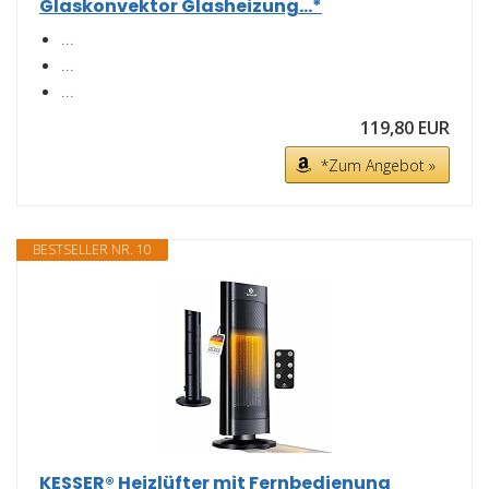
Glaskonvektor Glasheizung...*
...
...
...
119,80 EUR
*Zum Angebot »
BESTSELLER NR. 10
KESSER® Heizlüfter mit Fernbedienung