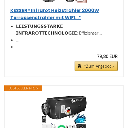
KESSER® Infrarot Heizstrahler 2000W
Terrassenstrahler mit WIFI...*
𝗟𝗘𝗜𝗦𝗧𝗨𝗡𝗚𝗦𝗦𝗧𝗔𝗥𝗞𝗘
𝗜𝗡𝗙𝗥𝗔𝗥𝗢𝗧𝗧𝗘𝗖𝗛𝗡𝗢𝗟𝗢𝗚𝗜𝗘: Effizienter...
...
...
79,80 EUR
*Zum Angebot »
BESTSELLER NR. 6