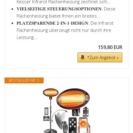
Kesser Infrarot Flächenheizung zeichnet sich...
𝐕𝐈𝐄𝐋𝐒𝐄𝐈𝐓𝐈𝐆𝐄 𝐒𝐓𝐄𝐔𝐄𝐑𝐔𝐍𝐆𝐒𝐎𝐏𝐓𝐈𝐎𝐍𝐄𝐍: Diese
Flächenheizung bietet Ihnen ein breites...
𝐏𝐋𝐀𝐓𝐙𝐒𝐏𝐀𝐑𝐄𝐍𝐃𝐄 𝟐-𝐈𝐍-𝟏-𝐃𝐄𝐒𝐈𝐆𝐍: Die Infrarot
Flächenheizung überzeugt nicht nur durch ihre
Leistung...
159,80 EUR
*Zum Angebot »
BESTSELLER NR. 5