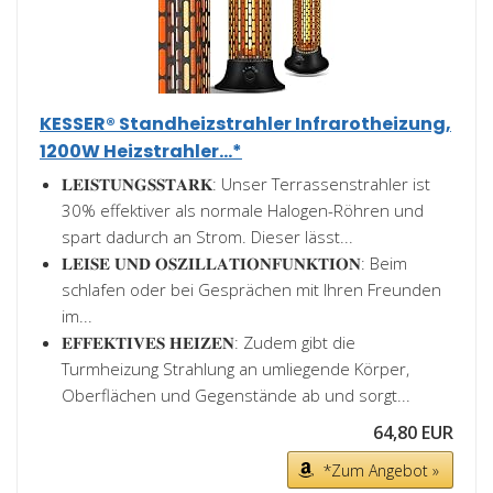
KESSER® Standheizstrahler Infrarotheizung,
1200W Heizstrahler...*
𝐋𝐄𝐈𝐒𝐓𝐔𝐍𝐆𝐒𝐒𝐓𝐀𝐑𝐊: Unser Terrassenstrahler ist
30% effektiver als normale Halogen-Röhren und
spart dadurch an Strom. Dieser lässt...
𝐋𝐄𝐈𝐒𝐄 𝐔𝐍𝐃 𝐎𝐒𝐙𝐈𝐋𝐋𝐀𝐓𝐈𝐎𝐍𝐅𝐔𝐍𝐊𝐓𝐈𝐎𝐍: Beim
schlafen oder bei Gesprächen mit Ihren Freunden
im...
𝐄𝐅𝐅𝐄𝐊𝐓𝐈𝐕𝐄𝐒 𝐇𝐄𝐈𝐙𝐄𝐍: Zudem gibt die
Turmheizung Strahlung an umliegende Körper,
Oberflächen und Gegenstände ab und sorgt...
64,80 EUR
*Zum Angebot »