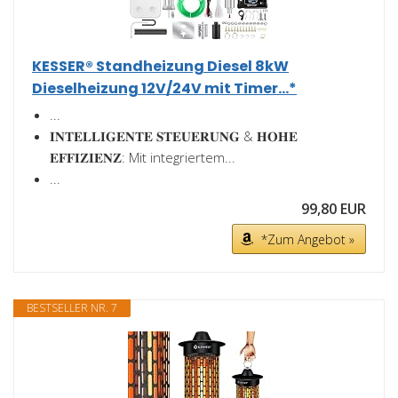
KESSER® Standheizung Diesel 8kW
Dieselheizung 12V/24V mit Timer...*
...
𝐈𝐍𝐓𝐄𝐋𝐋𝐈𝐆𝐄𝐍𝐓𝐄 𝐒𝐓𝐄𝐔𝐄𝐑𝐔𝐍𝐆 & 𝐇𝐎𝐇𝐄
𝐄𝐅𝐅𝐈𝐙𝐈𝐄𝐍𝐙: Mit integriertem...
...
99,80 EUR
*Zum Angebot »
BESTSELLER NR. 7