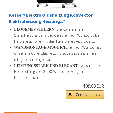
Kesser® Elektro Glasheizung Konvektor
Elektroheizung Heizung...*
𝐁𝐄𝐐𝐔𝐄𝐌𝐄𝐒 𝐒𝐓𝐄𝐔𝐄𝐑𝐍: Sie können Ihre
Standheizung ganz bequem, je nach Wunsch, über
Ihr Smartphone mit der Tuya Smart App oder...
𝐖𝐀𝐍𝐃𝐌𝐎𝐍𝐓𝐀𝐆𝐄 𝐌Ö𝐆𝐋𝐈𝐂𝐇: Je nach Wunsch ist
unsere mobile Glasheizung zusätzlich mit einem
integrierten Bügel für...
𝐋𝐄𝐈𝐒𝐓𝐔𝐍𝐆𝐒𝐒𝐓𝐀𝐑𝐊 𝐔𝐍𝐃 𝐄𝐋𝐄𝐆𝐀𝐍𝐓: Neben einer
Heizleistung von 2000 Watt überzeugt unser
Radiator auch...
109,80 EUR
*Zum Angebot »