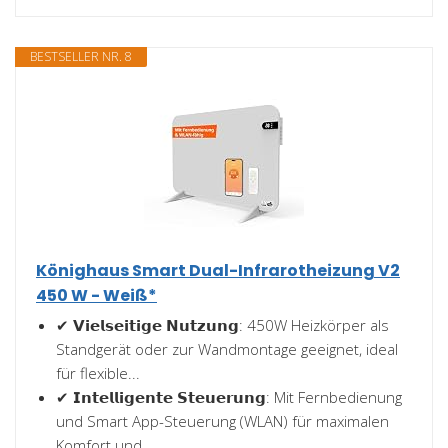
BESTSELLER NR. 8
Könighaus Smart Dual-Infrarotheizung V2
450 W - Weiß*
✔ 𝗩𝗶𝗲𝗹𝘀𝗲𝗶𝘁𝗶𝗴𝗲 𝗡𝘂𝘁𝘇𝘂𝗻𝗴: 450W Heizkörper als
Standgerät oder zur Wandmontage geeignet, ideal
für flexible...
✔ 𝗜𝗻𝘁𝗲𝗹𝗹𝗶𝗴𝗲𝗻𝘁𝗲 𝗦𝘁𝗲𝘂𝗲𝗿𝘂𝗻𝗴: Mit Fernbedienung
und Smart App-Steuerung (WLAN) für maximalen
Komfort und...