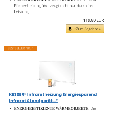
Flächenheizung überzeugt nicht nur durch ihre
Leistung...
119,80 EUR
*Zum Angebot »
BESTSELLER NR. 4
KESSER® Infrarotheizung Energiesparend
Infrarot Standgerät...*
𝐄𝐍𝐄𝐑𝐆𝐈𝐄𝐄𝐅𝐅𝐈𝐙𝐈𝐄𝐍𝐓𝐄 𝐖Ä𝐑𝐌𝐄𝐎𝐁𝐉𝐄𝐊𝐓𝐄: Die