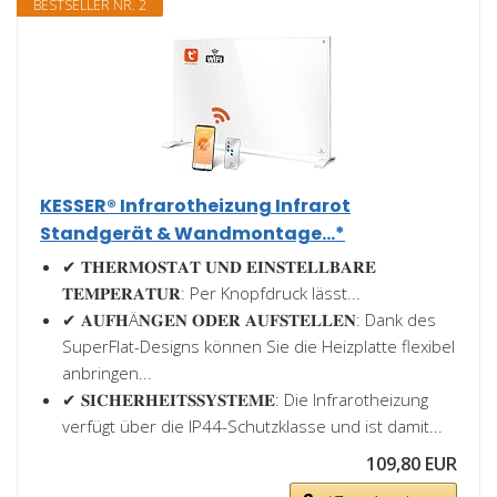
BESTSELLER NR. 2
KESSER® Infrarotheizung Infrarot
Standgerät & Wandmontage...*
✔ 𝐓𝐇𝐄𝐑𝐌𝐎𝐒𝐓𝐀𝐓 𝐔𝐍𝐃 𝐄𝐈𝐍𝐒𝐓𝐄𝐋𝐋𝐁𝐀𝐑𝐄
𝐓𝐄𝐌𝐏𝐄𝐑𝐀𝐓𝐔𝐑: Per Knopfdruck lässt...
✔ 𝐀𝐔𝐅𝐇Ä𝐍𝐆𝐄𝐍 𝐎𝐃𝐄𝐑 𝐀𝐔𝐅𝐒𝐓𝐄𝐋𝐋𝐄𝐍: Dank des
SuperFlat-Designs können Sie die Heizplatte flexibel
anbringen...
✔ 𝐒𝐈𝐂𝐇𝐄𝐑𝐇𝐄𝐈𝐓𝐒𝐒𝐘𝐒𝐓𝐄𝐌𝐄: Die Infrarotheizung
verfügt über die IP44-Schutzklasse und ist damit...
109,80 EUR