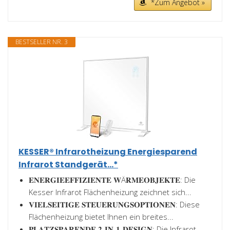
*Zum Angebot »
BESTSELLER NR. 3
KESSER® Infrarotheizung Energiesparend
Infrarot Standgerät...*
𝐄𝐍𝐄𝐑𝐆𝐈𝐄𝐄𝐅𝐅𝐈𝐙𝐈𝐄𝐍𝐓𝐄 𝐖Ä𝐑𝐌𝐄𝐎𝐁𝐉𝐄𝐊𝐓𝐄: Die
Kesser Infrarot Flächenheizung zeichnet sich...
𝐕𝐈𝐄𝐋𝐒𝐄𝐈𝐓𝐈𝐆𝐄 𝐒𝐓𝐄𝐔𝐄𝐑𝐔𝐍𝐆𝐒𝐎𝐏𝐓𝐈𝐎𝐍𝐄𝐍: Diese
Flächenheizung bietet Ihnen ein breites...
𝐏𝐋𝐀𝐓𝐙𝐒𝐏𝐀𝐑𝐄𝐍𝐃𝐄 𝟐-𝐈𝐍-𝟏-𝐃𝐄𝐒𝐈𝐆𝐍: Die Infrarot