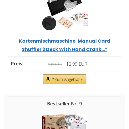
Kartenmischmaschine, Manual Card
Shuffler 2 Deck With Hand Crank...*
12,99 EUR
13,99 EUR
*Zum Angebot »
9