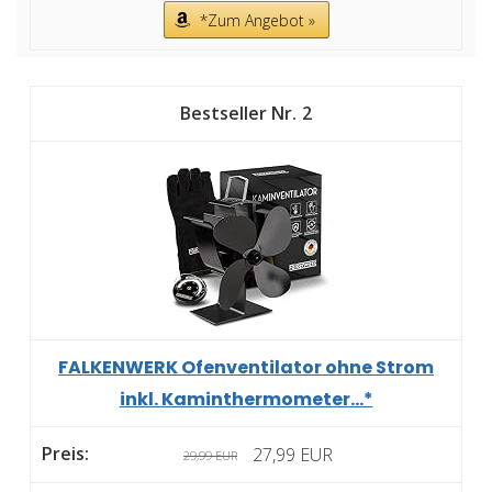
*Zum Angebot »
2
FALKENWERK Ofenventilator ohne Strom
inkl. Kaminthermometer...*
27,99 EUR
29,99 EUR