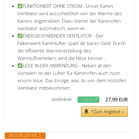
FUNKTIONIERT OHNE STROM - Unser Kamin
Ventilator wird ausschließlich von der Wärme des
Kamins angetrieben. Dazu startet der Kaminofen
Ventilator automatisch, wenn er...
ENERGIESPARENDER VENTILATOR - Der
Falkenwerk Kaminlüfter spart dir bares Geld: Durch
die effiziente Wärmeverteilung des
Warmluftverteilers wird die Hitze besser...
LEISE IN DER ANWENDUNG - Neben all den
Vorteilen ist der Lüfter für Kaminofen auch noch
enorm leise. Das Einzige, was du von dem Holzofen
Ventilator mitbekommen...
27,99 EUR
29,99 EUR
−2,00 EUR
*Zum Angebot »
BESTSELLER NR. 3