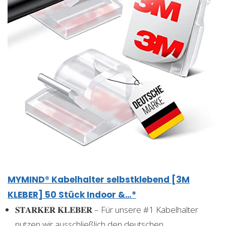
MYMIND® Kabelhalter selbstklebend [3M
KLEBER] 50 Stück Indoor &…*
𝐒𝐓𝐀𝐑𝐊𝐄𝐑 𝐊𝐋𝐄𝐁𝐄𝐑 – Für unsere #1 Kabelhalter
nutzen wir ausschließlich den deutschen