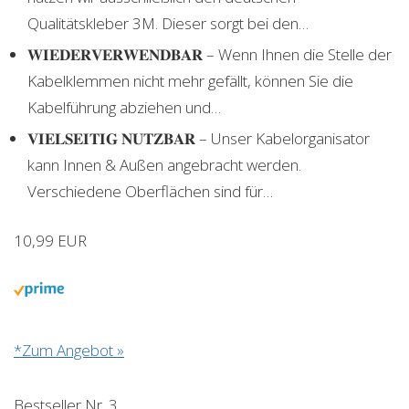
Qualitätskleber 3M. Dieser sorgt bei den…
𝐖𝐈𝐄𝐃𝐄𝐑𝐕𝐄𝐑𝐖𝐄𝐍𝐃𝐁𝐀𝐑 – Wenn Ihnen die Stelle der
Kabelklemmen nicht mehr gefällt, können Sie die
Kabelführung abziehen und…
𝐕𝐈𝐄𝐋𝐒𝐄𝐈𝐓𝐈𝐆 𝐍𝐔𝐓𝐙𝐁𝐀𝐑 – Unser Kabelorganisator
kann Innen & Außen angebracht werden.
Verschiedene Oberflächen sind für…
10,99 EUR
*Zum Angebot »
Bestseller Nr. 3