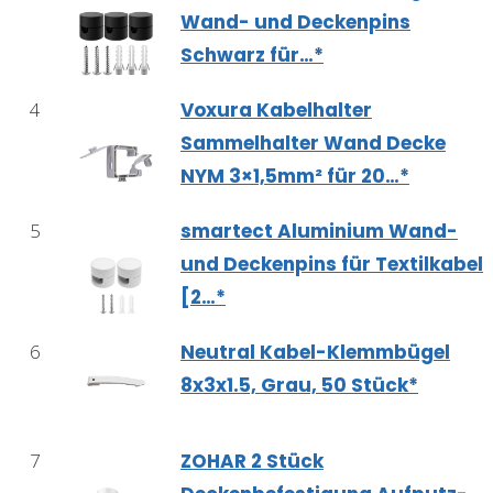
Wand- und Deckenpins
Schwarz für…*
4
Voxura Kabelhalter
Sammelhalter Wand Decke
NYM 3×1,5mm² für 20…*
5
smartect Aluminium Wand-
und Deckenpins für Textilkabel
[2…*
6
Neutral Kabel-Klemmbügel
8x3x1.5, Grau, 50 Stück*
7
ZOHAR 2 Stück